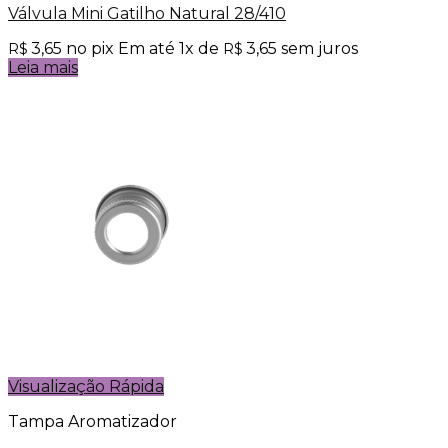
Válvula Mini Gatilho Natural 28/410
3,65
no pix
Em até
1
x de
3,65
sem juros
R$
R$
Leia mais
Visualização Rápida
Tampa Aromatizador