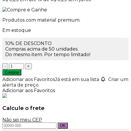
Produtos com material premium.
Em estoque
10% DE DESCONTO
Compras acima de 50 unidades.
Do mesmo item. Por tempo limitado!
Tampa
13mm
Comprar
Diamante
Adicionar aos Favoritos
Já está em sua lista
Criar um
Preta
alerta de preço
quantidade
Adicionar aos Favoritos
Calcule o frete
Não sei meu CEP