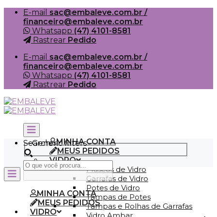
Skip
E-mail
sac@embaleve.com.br /
to
financeiro@embaleve.com.br
content
Whatsapp
(47) 4101-8581
Rastrear
Pedido
E-mail
sac@embaleve.com.br /
financeiro@embaleve.com.br
Whatsapp
(47) 4101-8581
Rastrear
Pedido
MINHA CONTA
Search
Generic filters
MEUS PEDIDOS
VIDRO
Frascos de Vidro
Garrafas de Vidro
Potes de Vidro
MINHA CONTA
Tampas de Potes
MEUS PEDIDOS
Tampas e Rolhas de Garrafas
VIDRO
Vidro Ambar