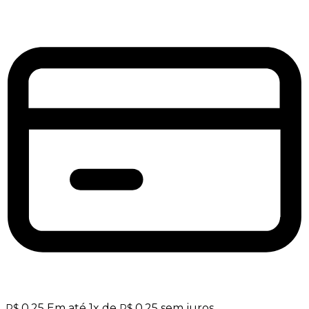
0,25
Em até
1
x de
0,25
sem juros
R$
R$