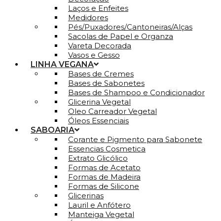
Laços e Enfeites
Medidores
Pés/Puxadores/Cantoneiras/Alças
Sacolas de Papel e Organza
Vareta Decorada
Vasos e Gesso
LINHA VEGANA
Bases de Cremes
Bases de Sabonetes
Bases de Shampoo e Condicionador
Glicerina Vegetal
Oleo Carreador Vegetal
Óleos Essenciais
SABOARIA
Corante e Pigmento para Sabonete
Essencias Cosmetica
Extrato Glicólico
Formas de Acetato
Formas de Madeira
Formas de Silicone
Glicerinas
Lauril e Anfótero
Manteiga Vegetal