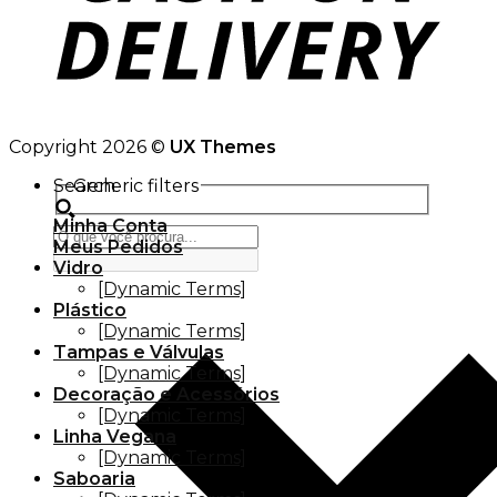
Copyright 2026 ©
UX Themes
Search
Generic filters
Minha Conta
Meus Pedidos
Vidro
[Dynamic Terms]
Plástico
[Dynamic Terms]
Tampas e Válvulas
[Dynamic Terms]
Decoração e Acessórios
[Dynamic Terms]
Linha Vegana
[Dynamic Terms]
Saboaria