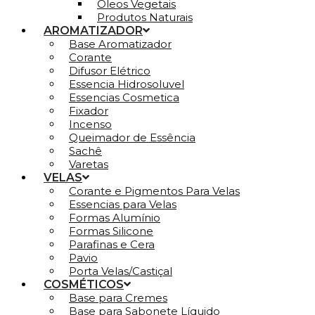
Óleos Vegetais
Produtos Naturais
AROMATIZADOR
Base Aromatizador
Corante
Difusor Elétrico
Essencia Hidrosoluvel
Essencias Cosmetica
Fixador
Incenso
Queimador de Essência
Sachê
Varetas
VELAS
Corante e Pigmentos Para Velas
Essencias para Velas
Formas Alumínio
Formas Silicone
Parafinas e Cera
Pavio
Porta Velas/Castiçal
COSMÉTICOS
Base para Cremes
Base para Sabonete Líquido