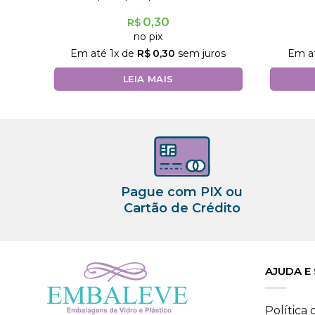
0,30
R$
no pix
Em até
1
x de
R$
0,30
sem juros
Em a
LEIA MAIS
Pague com PIX ou
Cartão de Crédito
AJUDA E
Política