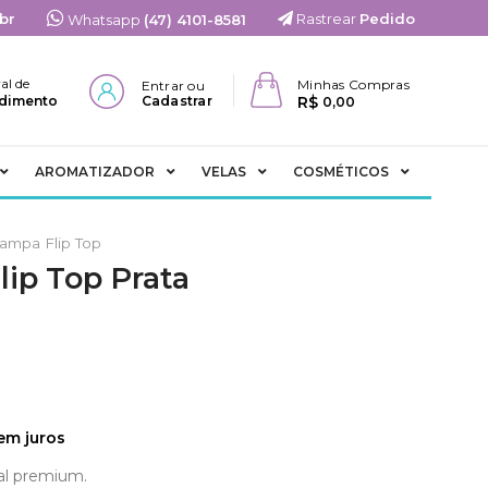
br
Rastrear
Pedido
Whatsapp
(47) 4101-8581
al de
Minhas Compras
Entrar ou
R$
dimento
Cadastrar
0,00
AROMATIZADOR
VELAS
COSMÉTICOS
ampa Flip Top
lip Top Prata
em juros
al premium.