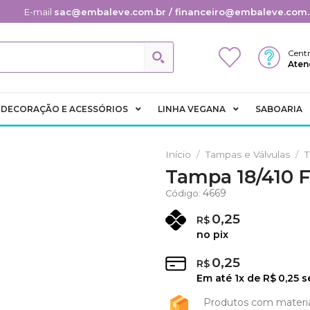
E-mail
sac@embaleve.com.br / financeiro@embaleve.com.
Centr
Aten
DECORAÇÃO E ACESSÓRIOS
LINHA VEGANA
SABOARIA
Início
/
Tampas e Válvulas
/
T
Tampa 18/410 F
Adicionar
4669
Código:
aos
Favoritos
0,25
R$
no pix
0,25
R$
Em até
1
x de
R$
0,25
s
Produtos com materi