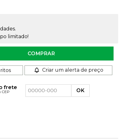
dades.
o limitado!
a quantidade
COMPRAR
Criar um alerta de preço
ritos
o frete
u CEP