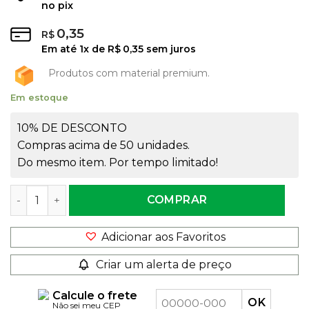
no pix
0,35
R$
Em até
1
x de
R$
0,35
sem juros
Produtos com material premium.
Em estoque
10% DE DESCONTO
Compras acima de 50 unidades.
Do mesmo item. Por tempo limitado!
Tampa Pimenta Flip Top Pressão Preta quantidade
COMPRAR
Adicionar aos Favoritos
Criar um alerta de preço
Calcule o frete
Não sei meu CEP