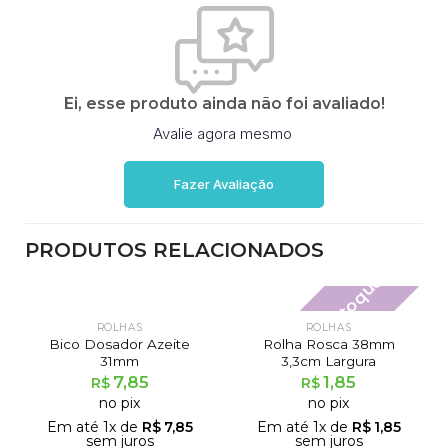
Ei, esse produto ainda não foi avaliado!
Avalie agora mesmo
Fazer Avaliação
PRODUTOS RELACIONADOS
Fora de estoque
ROLHAS
ROLHAS
Bico Dosador Azeite
Rolha Rosca 38mm
31mm
3,3cm Largura
7,85
1,85
R$
R$
no pix
no pix
Em até
1
x de
R$
7,85
Em até
1
x de
R$
1,85
sem juros
sem juros