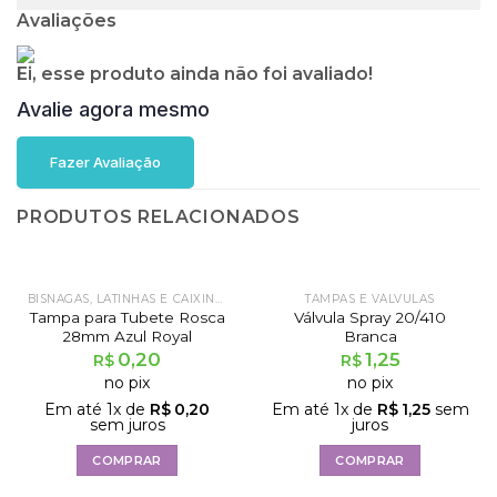
Avaliações
Ei, esse produto ainda não foi avaliado!
Avalie agora mesmo
Fazer Avaliação
PRODUTOS RELACIONADOS
BISNAGAS, LATINHAS E CAIXINHAS
TAMPAS E VÁLVULAS
Tampa para Tubete Rosca
Válvula Spray 20/410
28mm Azul Royal
Branca
0,20
1,25
R$
R$
no pix
no pix
Em até
1
x de
R$
0,20
Em até
1
x de
R$
1,25
sem
sem juros
juros
COMPRAR
COMPRAR