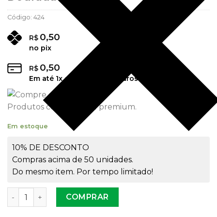
Código:
424
0,50
R$
no pix
0,50
R$
Em até
1
x de
R$
0,50
sem juros
Produtos com material premium.
Em estoque
10% DE DESCONTO
Compras acima de 50 unidades.
Do mesmo item. Por tempo limitado!
Tampa Alumínio 18/410 Aberta Dourada quantidade
COMPRAR