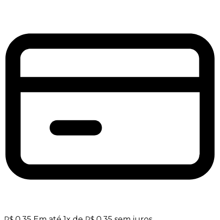
0,35
Em até
1
x de
0,35
sem juros
R$
R$