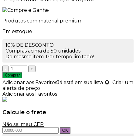
Produtos com material premium.
Em estoque
10% DE DESCONTO
Compras acima de 50 unidades.
Do mesmo item. Por tempo limitado!
Tampa
Lacre
Comprar
Vedação
Adicionar aos Favoritos
Já está em sua lista
Criar um
Branca
alerta de preço
Rosca
Adicionar aos Favoritos
24/410
quantidade
Calcule o frete
Não sei meu CEP