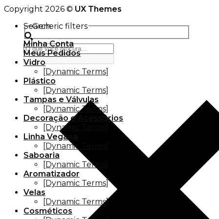
Copyright 2026 ©
UX Themes
Search
Generic filters
Minha Conta
Meus Pedidos
Vidro
[Dynamic Terms]
Plástico
[Dynamic Terms]
Tampas e Válvulas
[Dynamic Terms]
Decoração e Acessórios
[Dynamic Terms]
Linha Vegana
[Dynamic Terms]
Saboaria
[Dynamic Terms]
Aromatizador
[Dynamic Terms]
Velas
[Dynamic Terms]
Cosméticos