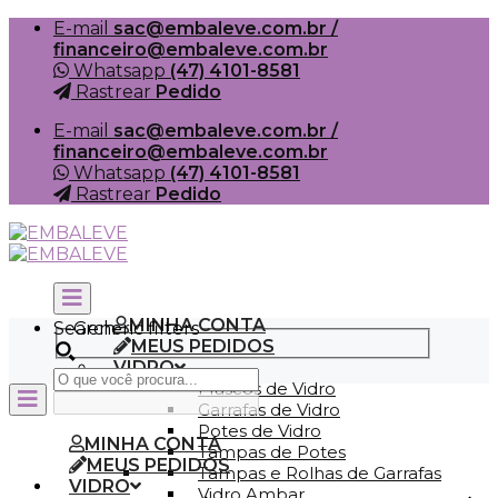
Skip
E-mail
sac@embaleve.com.br /
to
financeiro@embaleve.com.br
content
Whatsapp
(47) 4101-8581
Rastrear
Pedido
E-mail
sac@embaleve.com.br /
financeiro@embaleve.com.br
Whatsapp
(47) 4101-8581
Rastrear
Pedido
MINHA CONTA
Search
Generic filters
MEUS PEDIDOS
VIDRO
Frascos de Vidro
Garrafas de Vidro
Potes de Vidro
MINHA CONTA
Tampas de Potes
MEUS PEDIDOS
Tampas e Rolhas de Garrafas
VIDRO
Vidro Ambar