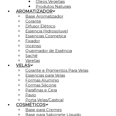
Óleos Vegetais
Produtos Naturais
AROMATIZADOR
Base Aromatizador
Corante
Difusor Elétrico
Essencia Hidrosoluvel
Essencias Cosmetica
Fixador
Incenso
Queimador de Essência
Sachê
Varetas
VELAS
Corante e Pigmentos Para Velas
Essencias para Velas
Formas Alumínio
Formas Silicone
Parafinas e Cera
Pavio
Porta Velas/Castiçal
COSMÉTICOS
Base para Cremes
Base para Sabonete Líquido