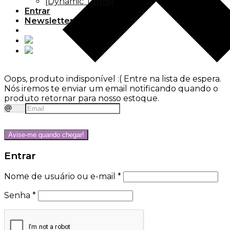
[Dynamic Terms]
Entrar
Newsletter
Oops, produto indisponível :(
Entre na lista de espera.
Nós iremos te enviar um email notificando quando o
produto retornar para nosso estoque.
Avise-me quando chegar!
Entrar
Nome de usuário ou e-mail
*
Senha
*