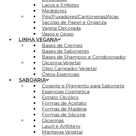
Laços e Enfeites
Medidores
Pés/Puxadores/Cantoneiras/Alças
Sacolas de Papel e Organza
Vareta Decorada
Vasos e Gesso
LINHA VEGANA
Bases de Cremes
Bases de Sabonetes
Bases de Shampoo e Condicionador
Glicerina Vegetal
Oleo Carreador Vegetal
Óleos Essenciais
SABOARIA
Corante e Pigmento para Sabonete
Essencias Cosmetica
Extrato Glicólico
Formas de Acetato
Formas de Madeira
Formas de Silicone
Glicerinas
Lauril e Anfótero
Manteiga Vegetal