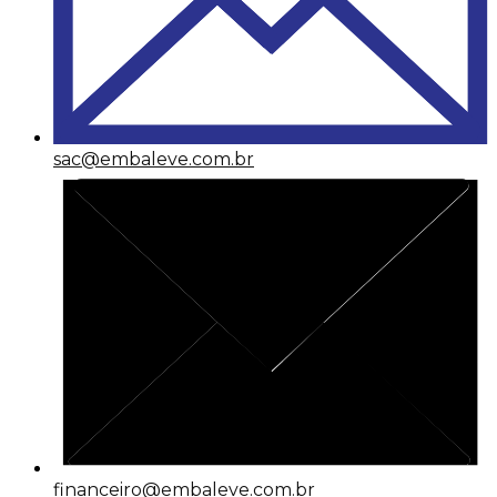
sac@embaleve.com.br
financeiro@embaleve.com.br