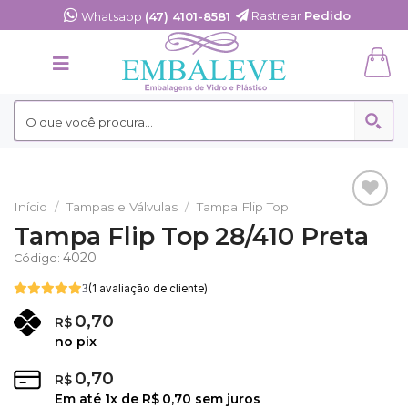
Skip
Rastrear
Pedido
Whatsapp
(47) 4101-8581
to
content
Início
/
Tampas e Válvulas
/
Tampa Flip Top
Adicionar
Tampa Flip Top 28/410 Preta
aos
Favoritos
4020
Código:
(
1
avaliação de cliente)
0,70
R$
no pix
0,70
R$
Em até
1
x de
R$
0,70
sem juros