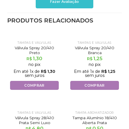
Fazer Avaliação
PRODUTOS RELACIONADOS
TAMPAS E VÁLVULAS
TAMPAS E VÁLVULAS
Válvula Spray 20/410
Válvula Spray 20/410
Preto
Branca
1,30
1,25
R$
R$
no pix
no pix
Em até
1
x de
R$
1,30
Em até
1
x de
R$
1,25
sem juros
sem juros
COMPRAR
COMPRAR
TAMPAS E VÁLVULAS
TAMPA AROMATIZADOR
Válvula Spray 28/410
Tampa Alumínio 18/410
Prata Semi Luxo
Aberta Prata
4,80
0,50
R$
R$