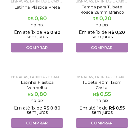
BISNAGAS, LATINHAS E CAIXINHAS
BISNAGAS, LATINHAS E CAIXINHAS
Tampa para Tubete
Latinha Plástica Preta
Rosca 28mm Branco
0,80
0,20
R$
R$
no pix
no pix
Em até
1
x de
R$
0,80
Em até
1
x de
R$
0,20
sem juros
sem juros
COMPRAR
COMPRAR
BISNAGAS, LATINHAS E CAIXINHAS
BISNAGAS, LATINHAS E CAIXINHAS
Latinha Plástica
Tubete 40ml 13cm
Vermelha
Cristal
0,80
0,55
R$
R$
no pix
no pix
Em até
1
x de
R$
0,80
Em até
1
x de
R$
0,55
sem juros
sem juros
COMPRAR
COMPRAR