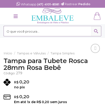
Skip
Rastrear
Pedido
Whatsapp
(47) 4101-8581
to
content
Início
/
Tampas e Válvulas
/
Tampa Simples
Adicionar
Tampa para Tubete Rosca
aos
28mm Rosa Bebê
Favoritos
279
Código:
0,20
R$
no pix
0,20
R$
Em até
1
x de
R$
0,20
sem juros