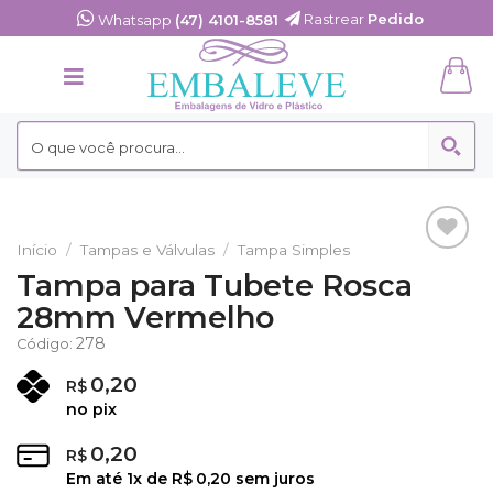
Skip
Rastrear
Pedido
Whatsapp
(47) 4101-8581
to
content
Início
/
Tampas e Válvulas
/
Tampa Simples
Adicionar
Tampa para Tubete Rosca
aos
28mm Vermelho
Favoritos
278
Código:
0,20
R$
no pix
0,20
R$
Em até
1
x de
R$
0,20
sem juros