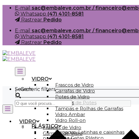
Skip
E-mail
sac@embaleve.com.br / financeiro@emb
to
Whatsapp
(47) 4101-8581
content
Rastrear
Pedido
E-mail
sac@embaleve.com.br / financeiro@emb
Whatsapp
(47) 4101-8581
Rastrear
Pedido
VIDRO
Frascos de Vidro
Search
Generic filters
Garrafas de Vidro
Potes de Vidro
Tampas de Potes
Tampas e Rolhas de Garrafas
Vidro Ambar
Vidro Roll-on
VIDRO
PLÁSTICO
Frascos de Vidro
Bisnagas, Latinhas e caixinhas
Garrafas de Vidro
Conta Gotas Plástico