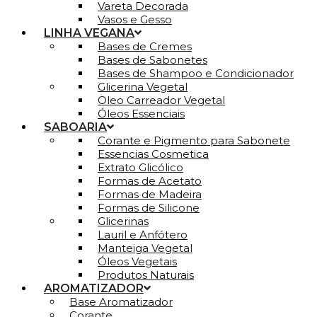
Vareta Decorada
Vasos e Gesso
LINHA VEGANA
Bases de Cremes
Bases de Sabonetes
Bases de Shampoo e Condicionador
Glicerina Vegetal
Oleo Carreador Vegetal
Óleos Essenciais
SABOARIA
Corante e Pigmento para Sabonete
Essencias Cosmetica
Extrato Glicólico
Formas de Acetato
Formas de Madeira
Formas de Silicone
Glicerinas
Lauril e Anfótero
Manteiga Vegetal
Óleos Vegetais
Produtos Naturais
AROMATIZADOR
Base Aromatizador
Corante