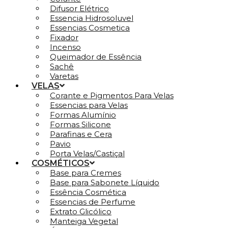
Difusor Elétrico
Essencia Hidrosoluvel
Essencias Cosmetica
Fixador
Incenso
Queimador de Essência
Sachê
Varetas
VELAS
Corante e Pigmentos Para Velas
Essencias para Velas
Formas Alumínio
Formas Silicone
Parafinas e Cera
Pavio
Porta Velas/Castiçal
COSMÉTICOS
Base para Cremes
Base para Sabonete Líquido
Essência Cosmética
Essencias de Perfume
Extrato Glicólico
Manteiga Vegetal