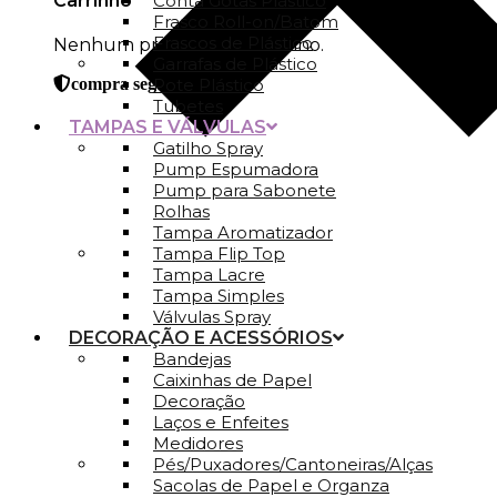
Carrinho
Conta Gotas Plástico
Frasco Roll-on/Batom
Frascos de Plástico
Nenhum produto no carrinho.
Garrafas de Plástico
Pote Plástico
compra segura
Tubetes
TAMPAS E VÁLVULAS
Gatilho Spray
Pump Espumadora
Pump para Sabonete
Rolhas
Tampa Aromatizador
Tampa Flip Top
Tampa Lacre
Tampa Simples
Válvulas Spray
DECORAÇÃO E ACESSÓRIOS
Bandejas
Caixinhas de Papel
Decoração
Laços e Enfeites
Medidores
Pés/Puxadores/Cantoneiras/Alças
Sacolas de Papel e Organza