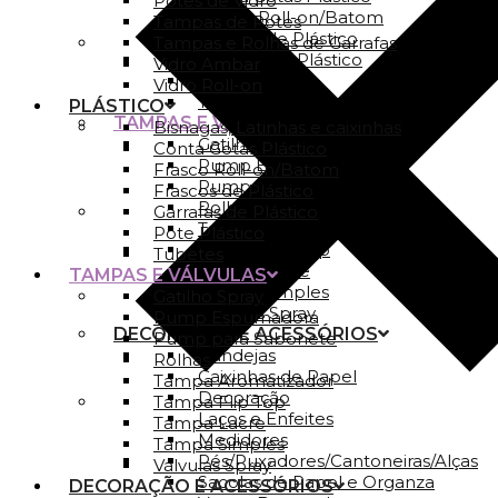
Potes de Vidro
Frasco Roll-on/Batom
Tampas de Potes
Frascos de Plástico
Tampas e Rolhas de Garrafas
Garrafas de Plástico
Vidro Ambar
Pote Plástico
Vidro Roll-on
Tubetes
PLÁSTICO
TAMPAS E VÁLVULAS
Bisnagas, Latinhas e caixinhas
Gatilho Spray
Conta Gotas Plástico
Pump Espumadora
Frasco Roll-on/Batom
Pump para Sabonete
Frascos de Plástico
Rolhas
Garrafas de Plástico
Tampa Aromatizador
Pote Plástico
Tampa Flip Top
Tubetes
Tampa Lacre
TAMPAS E VÁLVULAS
Tampa Simples
Gatilho Spray
Válvulas Spray
Pump Espumadora
DECORAÇÃO E ACESSÓRIOS
Pump para Sabonete
Bandejas
Rolhas
Caixinhas de Papel
Tampa Aromatizador
Decoração
Tampa Flip Top
Laços e Enfeites
Tampa Lacre
Medidores
Tampa Simples
Pés/Puxadores/Cantoneiras/Alças
Válvulas Spray
Sacolas de Papel e Organza
DECORAÇÃO E ACESSÓRIOS