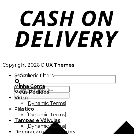
Copyright 2026 ©
UX Themes
Search
Generic filters
Minha Conta
Meus Pedidos
Vidro
[Dynamic Terms]
Plástico
[Dynamic Terms]
Tampas e Válvulas
[Dynamic Terms]
Decoração e Acessórios