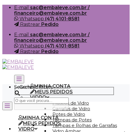
Skip
E-mail
sac@embaleve.com.br /
to
financeiro@embaleve.com.br
content
Whatsapp
(47) 4101-8581
Rastrear
Pedido
E-mail
sac@embaleve.com.br /
financeiro@embaleve.com.br
Whatsapp
(47) 4101-8581
Rastrear
Pedido
MINHA CONTA
Search
Generic filters
MEUS PEDIDOS
VIDRO
Frascos de Vidro
Garrafas de Vidro
Potes de Vidro
MINHA CONTA
Tampas de Potes
MEUS PEDIDOS
Tampas e Rolhas de Garrafas
VIDRO
Vidro Ambar