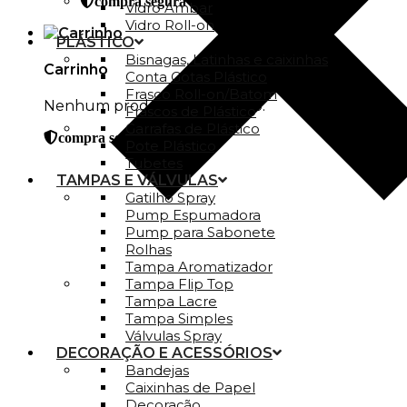
compra segura
Vidro Ambar
Vidro Roll-on
PLÁSTICO
Bisnagas, Latinhas e caixinhas
Carrinho
Conta Gotas Plástico
Frasco Roll-on/Batom
Nenhum produto no carrinho.
Frascos de Plástico
Garrafas de Plástico
compra segura
Pote Plástico
Tubetes
TAMPAS E VÁLVULAS
Gatilho Spray
Pump Espumadora
Pump para Sabonete
Rolhas
Tampa Aromatizador
Tampa Flip Top
Tampa Lacre
Tampa Simples
Válvulas Spray
DECORAÇÃO E ACESSÓRIOS
Bandejas
Caixinhas de Papel
Decoração