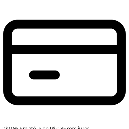
0,95
Em até
1
x de
0,95
sem juros
R$
R$