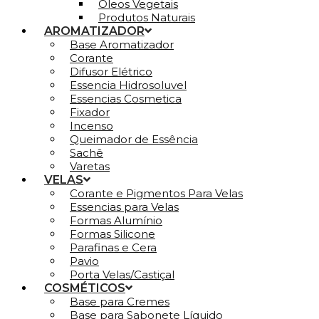
Óleos Vegetais
Produtos Naturais
AROMATIZADOR
Base Aromatizador
Corante
Difusor Elétrico
Essencia Hidrosoluvel
Essencias Cosmetica
Fixador
Incenso
Queimador de Essência
Sachê
Varetas
VELAS
Corante e Pigmentos Para Velas
Essencias para Velas
Formas Alumínio
Formas Silicone
Parafinas e Cera
Pavio
Porta Velas/Castiçal
COSMÉTICOS
Base para Cremes
Base para Sabonete Líquido