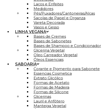
Laços e Enfeites
Medidores
Pés/Puxadores/Cantoneiras/Alças
Sacolas de Papel e Organza
Vareta Decorada
Vasos e Gesso
LINHA VEGANA
Bases de Cremes
Bases de Sabonetes
Bases de Shampoo e Condicionador
Glicerina Vegetal
Oleo Carreador Vegetal
Óleos Essenciais
SABOARIA
Corante e Pigmento para Sabonete
Essencias Cosmetica
Extrato Glicólico
Formas de Acetato
Formas de Madeira
Formas de Silicone
Glicerinas
Lauril e Anfótero
Manteiga Vegetal