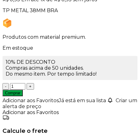
TP METAL 38MM BRA
Produtos com material premium.
Em estoque
10% DE DESCONTO
Compras acima de 50 unidades.
Do mesmo item. Por tempo limitado!
Tampa
Metal
Comprar
38mm
Adicionar aos Favoritos
Já está em sua lista
Criar um
Branca
alerta de preço
quantidade
Adicionar aos Favoritos
Calcule o frete