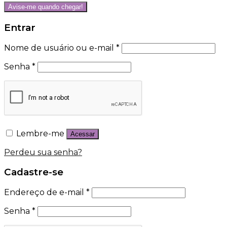
Avise-me quando chegar!
Entrar
Nome de usuário ou e-mail
*
Senha
*
Lembre-me
Acessar
Perdeu sua senha?
Cadastre-se
Endereço de e-mail
*
Senha
*