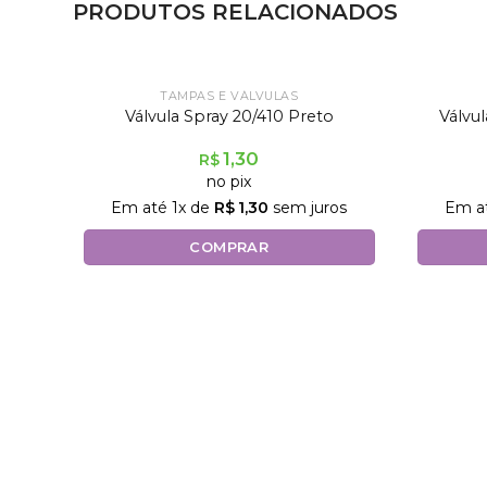
PRODUTOS RELACIONADOS
TAMPAS E VÁLVULAS
Válvu
Válvula Spray 20/410 Preto
1,30
R$
no pix
Em até
1
x de
R$
1,30
sem juros
Em a
COMPRAR