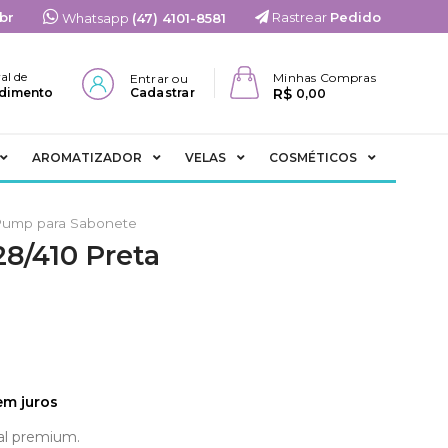
br
Rastrear
Pedido
Whatsapp
(47) 4101-8581
al de
Minhas Compras
Entrar ou
R$
dimento
Cadastrar
0,00
AROMATIZADOR
VELAS
COSMÉTICOS
Pump para Sabonete
8/410 Preta
m juros
al premium.