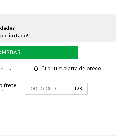
dades.
o limitado!
OMPRAR
Criar um alerta de preço
ritos
o frete
u CEP