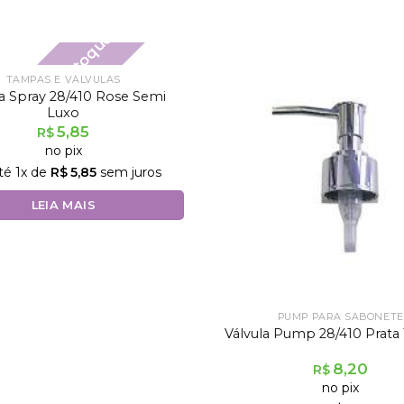
Fora de estoque
TAMPAS E VÁLVULAS
la Spray 28/410 Rose Semi
Luxo
5,85
R$
no pix
té
1
x de
R$
5,85
sem juros
LEIA MAIS
PUMP PARA SABONETE
Válvula Pump 28/410 Prata 
8,20
R$
no pix