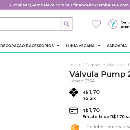
E-mail
sac@embaleve.com.br / financeiro@embaleve.com.
Centr
Aten
DECORAÇÃO E ACESSÓRIOS
LINHA VEGANA
SABOARIA
Início
/
Tampas e Válvulas
/
Válvula Pump 2
Adicionar
2334
Código:
aos
Favoritos
1,70
R$
no pix
1,70
R$
Em até
1
x de
R$
1,70
se
Produtos com materi