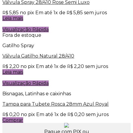
Válvula Spray 28/410 Rose Semi Luxo
5,85
no pix
Em até
1
x de
5,85
sem juros
R$
R$
Leia mais
Visualização Rápida
Fora de estoque
Gatilho Spray
Válvula Gatilho Natural 28/410
2,20
no pix
Em até
1
x de
2,20
sem juros
R$
R$
Leia mais
Visualização Rápida
Bisnagas, Latinhas e caixinhas
Tampa para Tubete Rosca 28mm Azul Royal
0,20
no pix
Em até
1
x de
0,20
sem juros
R$
R$
Comprar
Pague com PIX ou