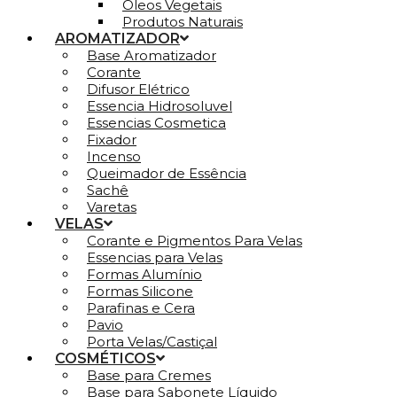
Óleos Vegetais
Produtos Naturais
AROMATIZADOR
Base Aromatizador
Corante
Difusor Elétrico
Essencia Hidrosoluvel
Essencias Cosmetica
Fixador
Incenso
Queimador de Essência
Sachê
Varetas
VELAS
Corante e Pigmentos Para Velas
Essencias para Velas
Formas Alumínio
Formas Silicone
Parafinas e Cera
Pavio
Porta Velas/Castiçal
COSMÉTICOS
Base para Cremes
Base para Sabonete Líquido