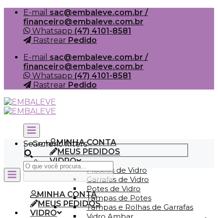
Skip
E-mail
sac@embaleve.com.br /
to
financeiro@embaleve.com.br
content
Whatsapp
(47) 4101-8581
Rastrear
Pedido
E-mail
sac@embaleve.com.br /
financeiro@embaleve.com.br
Whatsapp
(47) 4101-8581
Rastrear
Pedido
MINHA CONTA
Search
Generic filters
MEUS PEDIDOS
VIDRO
Frascos de Vidro
Garrafas de Vidro
Potes de Vidro
MINHA CONTA
Tampas de Potes
MEUS PEDIDOS
Tampas e Rolhas de Garrafas
VIDRO
Vidro Ambar