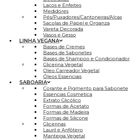
Laços e Enfeites
Medidores
Pés/Puxadores/Cantoneiras/Alças
Sacolas de Papel e Organza
Vareta Decorada
Vasos e Gesso
LINHA VEGANA
Bases de Cremes
Bases de Sabonetes
Bases de Shampoo e Condicionador
Glicerina Vegetal
Oleo Carreador Vegetal
Óleos Essenciais
SABOARIA
Corante e Pigmento para Sabonete
Essencias Cosmetica
Extrato Glicólico
Formas de Acetato
Formas de Madeira
Formas de Silicone
Glicerinas
Lauril e Anfótero
Manteiga Vegetal