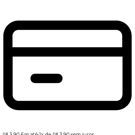
3,90
Em até
1
x de
3,90
sem juros
R$
R$