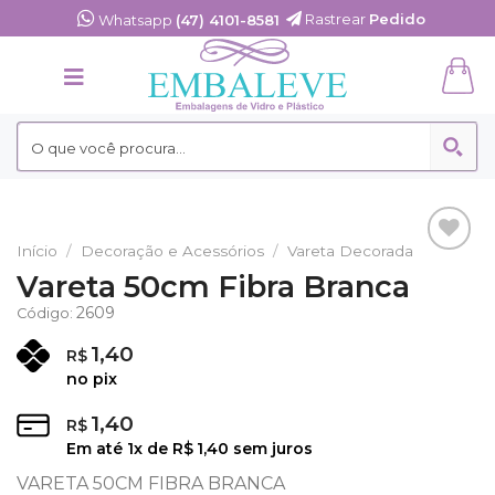
Skip
Rastrear
Pedido
Whatsapp
(47) 4101-8581
to
content
Início
/
Decoração e Acessórios
/
Vareta Decorada
Adicionar
Vareta 50cm Fibra Branca
aos
Favoritos
2609
Código:
1,40
R$
no pix
1,40
R$
Em até
1
x de
R$
1,40
sem juros
VARETA 50CM FIBRA BRANCA