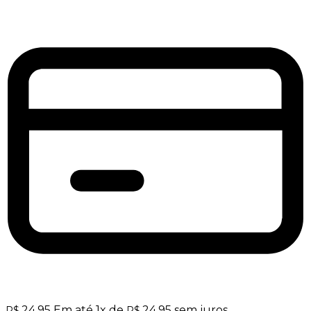
24,95
Em até
1
x de
24,95
sem juros
R$
R$