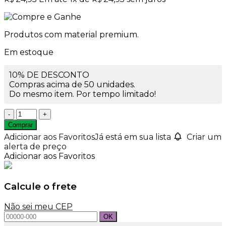
Produtos com material premium.
Em estoque
10% DE DESCONTO
Compras acima de 50 unidades.
Do mesmo item. Por tempo limitado!
Vaso
de
Comprar
Vidro
Adicionar aos Favoritos
Já está em sua lista
Criar um
Floreira
alerta de preço
Rigada
Adicionar aos Favoritos
12X13
quantidade
Calcule o frete
Não sei meu CEP