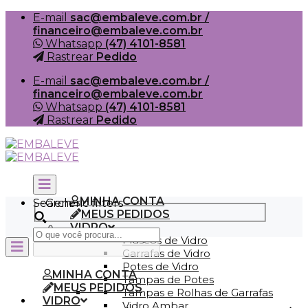
Skip
E-mail
sac@embaleve.com.br /
to
financeiro@embaleve.com.br
content
Whatsapp
(47) 4101-8581
Rastrear
Pedido
E-mail
sac@embaleve.com.br /
financeiro@embaleve.com.br
Whatsapp
(47) 4101-8581
Rastrear
Pedido
MINHA CONTA
Search
Generic filters
MEUS PEDIDOS
VIDRO
Frascos de Vidro
Garrafas de Vidro
Potes de Vidro
MINHA CONTA
Tampas de Potes
MEUS PEDIDOS
Tampas e Rolhas de Garrafas
VIDRO
Vidro Ambar