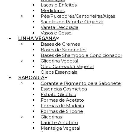
Laços e Enfeites
Medidores
Pés/Puxadores/Cantoneiras/Alças
Sacolas de Papel e Organza
Vareta Decorada
Vasos e Gesso
LINHA VEGANA
Bases de Cremes
Bases de Sabonetes
Bases de Shampoo e Condicionador
Glicerina Vegetal
Oleo Carreador Vegetal
Óleos Essenciais
SABOARIA
Corante e Pigmento para Sabonete
Essencias Cosmetica
Extrato Glicólico
Formas de Acetato
Formas de Madeira
Formas de Silicone
Glicerinas
Lauril e Anfótero
Manteiga Vegetal