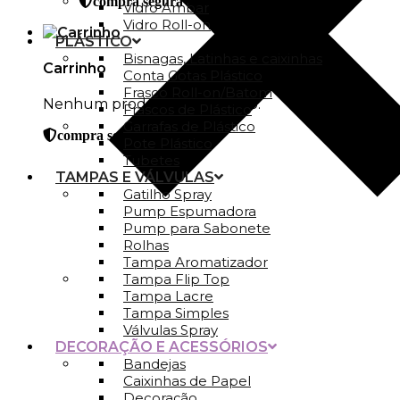
compra segura
Vidro Ambar
Vidro Roll-on
PLÁSTICO
Bisnagas, Latinhas e caixinhas
Carrinho
Conta Gotas Plástico
Frasco Roll-on/Batom
Nenhum produto no carrinho.
Frascos de Plástico
Garrafas de Plástico
compra segura
Pote Plástico
Tubetes
TAMPAS E VÁLVULAS
Gatilho Spray
Pump Espumadora
Pump para Sabonete
Rolhas
Tampa Aromatizador
Tampa Flip Top
Tampa Lacre
Tampa Simples
Válvulas Spray
DECORAÇÃO E ACESSÓRIOS
Bandejas
Caixinhas de Papel
Decoração