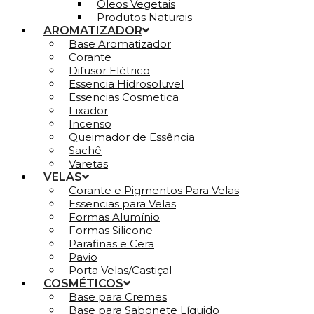
Óleos Vegetais
Produtos Naturais
AROMATIZADOR
Base Aromatizador
Corante
Difusor Elétrico
Essencia Hidrosoluvel
Essencias Cosmetica
Fixador
Incenso
Queimador de Essência
Sachê
Varetas
VELAS
Corante e Pigmentos Para Velas
Essencias para Velas
Formas Alumínio
Formas Silicone
Parafinas e Cera
Pavio
Porta Velas/Castiçal
COSMÉTICOS
Base para Cremes
Base para Sabonete Líquido