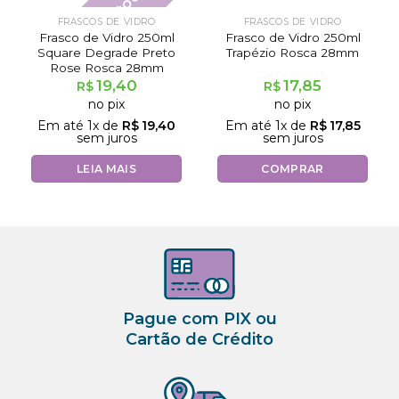
Fora de estoque
FRASCOS DE VIDRO
FRASCOS DE VIDRO
Frasco de Vidro 250ml
Frasco de Vidro 250ml
Square Degrade Preto
Trapézio Rosca 28mm
Rose Rosca 28mm
19,40
17,85
R$
R$
no pix
no pix
Em até
1
x de
R$
19,40
Em até
1
x de
R$
17,85
sem juros
sem juros
LEIA MAIS
COMPRAR
Pague com PIX ou
Cartão de Crédito