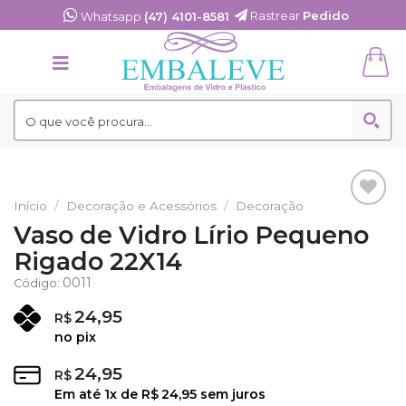
Skip
Rastrear
Pedido
Whatsapp
(47) 4101-8581
to
content
Início
/
Decoração e Acessórios
/
Decoração
Adicionar
Vaso de Vidro Lírio Pequeno
aos
Rigado 22X14
Favoritos
0011
Código:
24,95
R$
no pix
24,95
R$
Em até
1
x de
R$
24,95
sem juros