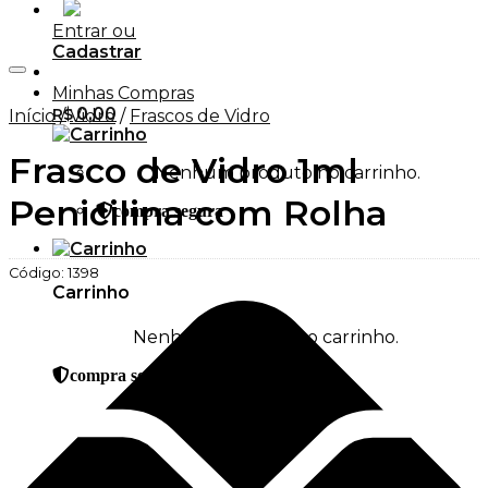
Entrar ou
Cadastrar
Adicionar aos Favoritos
Minhas Compras
0,00
R$
Início
/
Vidro
/
Frascos de Vidro
Frasco de Vidro 1ml
Nenhum produto no carrinho.
Penicilina com Rolha
compra segura
Código:
1398
Carrinho
Nenhum produto no carrinho.
compra segura