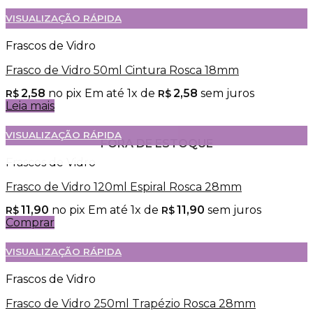
VISUALIZAÇÃO RÁPIDA
Frascos de Vidro
Frasco de Vidro 50ml Cintura Rosca 18mm
2,58
no pix
Em até
1
x de
2,58
sem juros
R$
R$
Leia mais
VISUALIZAÇÃO RÁPIDA
FORA DE ESTOQUE
FORA DE ESTOQUE
Frascos de Vidro
Frasco de Vidro 120ml Espiral Rosca 28mm
11,90
no pix
Em até
1
x de
11,90
sem juros
R$
R$
Comprar
VISUALIZAÇÃO RÁPIDA
Frascos de Vidro
Frasco de Vidro 250ml Trapézio Rosca 28mm