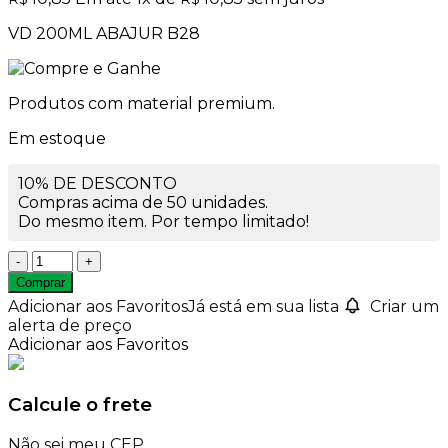
VD 200ML ABAJUR B28
Produtos com material premium.
Em estoque
10% DE DESCONTO
Compras acima de 50 unidades.
Do mesmo item. Por tempo limitado!
Frasco
de
Comprar
Vidro
Adicionar aos Favoritos
Já está em sua lista
Criar um
200ml
alerta de preço
Abajur
Adicionar aos Favoritos
Rosca
28mm
quantidade
Calcule o frete
Não sei meu CEP