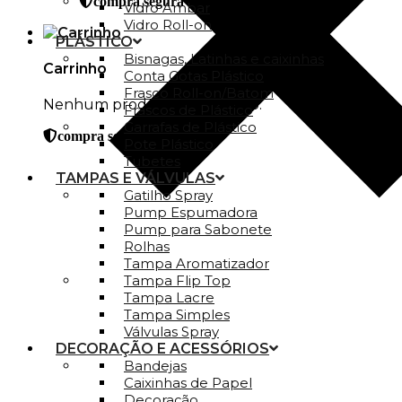
compra segura
Vidro Ambar
Vidro Roll-on
PLÁSTICO
Bisnagas, Latinhas e caixinhas
Carrinho
Conta Gotas Plástico
Frasco Roll-on/Batom
Nenhum produto no carrinho.
Frascos de Plástico
Garrafas de Plástico
compra segura
Pote Plástico
Tubetes
TAMPAS E VÁLVULAS
Gatilho Spray
Pump Espumadora
Pump para Sabonete
Rolhas
Tampa Aromatizador
Tampa Flip Top
Tampa Lacre
Tampa Simples
Válvulas Spray
DECORAÇÃO E ACESSÓRIOS
Bandejas
Caixinhas de Papel
Decoração