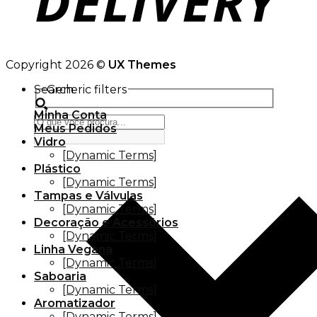
Copyright 2026 ©
UX Themes
Search
Generic filters
Minha Conta
Meus Pedidos
Vidro
[Dynamic Terms]
Plástico
[Dynamic Terms]
Tampas e Válvulas
[Dynamic Terms]
Decoração e Acessórios
[Dynamic Terms]
Linha Vegana
[Dynamic Terms]
Saboaria
[Dynamic Terms]
Aromatizador
[Dynamic Terms]