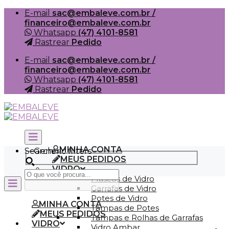
Skip
E-mail
sac@embaleve.com.br /
to
financeiro@embaleve.com.br
content
Whatsapp
(47) 4101-8581
Rastrear
Pedido
E-mail
sac@embaleve.com.br /
financeiro@embaleve.com.br
Whatsapp
(47) 4101-8581
Rastrear
Pedido
MINHA CONTA
Search
Generic filters
MEUS PEDIDOS
VIDRO
Frascos de Vidro
Garrafas de Vidro
Potes de Vidro
MINHA CONTA
Tampas de Potes
MEUS PEDIDOS
Tampas e Rolhas de Garrafas
VIDRO
Vidro Ambar