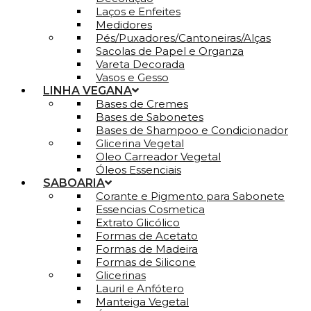
Laços e Enfeites
Medidores
Pés/Puxadores/Cantoneiras/Alças
Sacolas de Papel e Organza
Vareta Decorada
Vasos e Gesso
LINHA VEGANA
Bases de Cremes
Bases de Sabonetes
Bases de Shampoo e Condicionador
Glicerina Vegetal
Oleo Carreador Vegetal
Óleos Essenciais
SABOARIA
Corante e Pigmento para Sabonete
Essencias Cosmetica
Extrato Glicólico
Formas de Acetato
Formas de Madeira
Formas de Silicone
Glicerinas
Lauril e Anfótero
Manteiga Vegetal