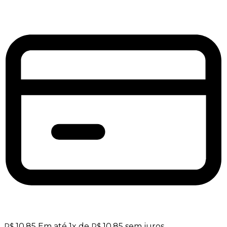
10,85
Em até
1
x de
10,85
sem juros
R$
R$