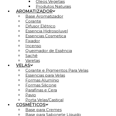
Óleos Vegetais
Produtos Naturais
AROMATIZADOR
Base Aromatizador
Corante
Difusor Elétrico
Essencia Hidrosoluvel
Essencias Cosmetica
Fixador
Incenso
Queimador de Essência
Sachê
Varetas
VELAS
Corante e Pigmentos Para Velas
Essencias para Velas
Formas Alumínio
Formas Silicone
Parafinas e Cera
Pavio
Porta Velas/Castiçal
COSMÉTICOS
Base para Cremes
Base para Sabonete Líquido