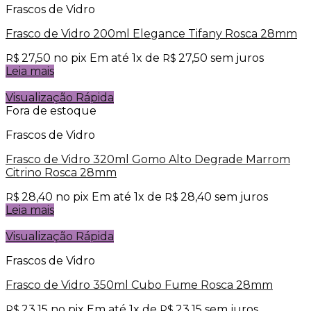
Frascos de Vidro
Frasco de Vidro 200ml Elegance Tifany Rosca 28mm
27,50
no pix
Em até
1
x de
27,50
sem juros
R$
R$
Leia mais
Visualização Rápida
Fora de estoque
Frascos de Vidro
Frasco de Vidro 320ml Gomo Alto Degrade Marrom
Citrino Rosca 28mm
28,40
no pix
Em até
1
x de
28,40
sem juros
R$
R$
Leia mais
Visualização Rápida
Frascos de Vidro
Frasco de Vidro 350ml Cubo Fume Rosca 28mm
23,15
no pix
Em até
1
x de
23,15
sem juros
R$
R$