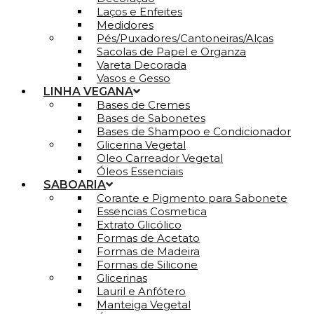
Laços e Enfeites
Medidores
Pés/Puxadores/Cantoneiras/Alças
Sacolas de Papel e Organza
Vareta Decorada
Vasos e Gesso
LINHA VEGANA
Bases de Cremes
Bases de Sabonetes
Bases de Shampoo e Condicionador
Glicerina Vegetal
Oleo Carreador Vegetal
Óleos Essenciais
SABOARIA
Corante e Pigmento para Sabonete
Essencias Cosmetica
Extrato Glicólico
Formas de Acetato
Formas de Madeira
Formas de Silicone
Glicerinas
Lauril e Anfótero
Manteiga Vegetal