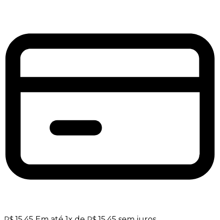
15,45
Em até
1
x de
15,45
sem juros
R$
R$