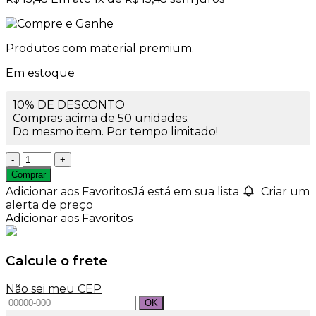
Produtos com material premium.
Em estoque
10% DE DESCONTO
Compras acima de 50 unidades.
Do mesmo item. Por tempo limitado!
Frasco
de
Comprar
Vidro
Adicionar aos Favoritos
Já está em sua lista
Criar um
200ml
alerta de preço
Paris
Adicionar aos Favoritos
Rosca
28mm
quantidade
Calcule o frete
Não sei meu CEP