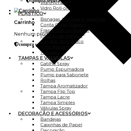
compra segura
Vidro Ambar
Vidro Roll-on
PLÁSTICO
Bisnagas, Latinhas e caixinhas
Carrinho
Conta Gotas Plástico
Frasco Roll-on/Batom
Nenhum produto no carrinho.
Frascos de Plástico
Garrafas de Plástico
compra segura
Pote Plástico
Tubetes
TAMPAS E VÁLVULAS
Gatilho Spray
Pump Espumadora
Pump para Sabonete
Rolhas
Tampa Aromatizador
Tampa Flip Top
Tampa Lacre
Tampa Simples
Válvulas Spray
DECORAÇÃO E ACESSÓRIOS
Bandejas
Caixinhas de Papel
Decoração