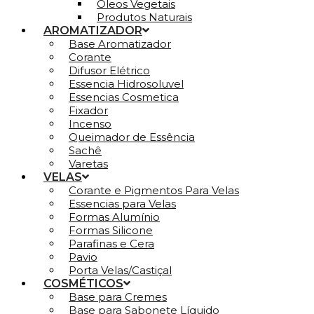
Óleos Vegetais
Produtos Naturais
AROMATIZADOR
Base Aromatizador
Corante
Difusor Elétrico
Essencia Hidrosoluvel
Essencias Cosmetica
Fixador
Incenso
Queimador de Essência
Sachê
Varetas
VELAS
Corante e Pigmentos Para Velas
Essencias para Velas
Formas Alumínio
Formas Silicone
Parafinas e Cera
Pavio
Porta Velas/Castiçal
COSMÉTICOS
Base para Cremes
Base para Sabonete Líquido