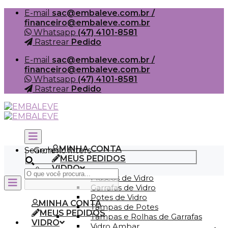
Skip
E-mail
sac@embaleve.com.br /
to
financeiro@embaleve.com.br
content
Whatsapp
(47) 4101-8581
Rastrear
Pedido
E-mail
sac@embaleve.com.br /
financeiro@embaleve.com.br
Whatsapp
(47) 4101-8581
Rastrear
Pedido
MINHA CONTA
Search
Generic filters
MEUS PEDIDOS
VIDRO
Frascos de Vidro
Garrafas de Vidro
Potes de Vidro
MINHA CONTA
Tampas de Potes
MEUS PEDIDOS
Tampas e Rolhas de Garrafas
VIDRO
Vidro Ambar