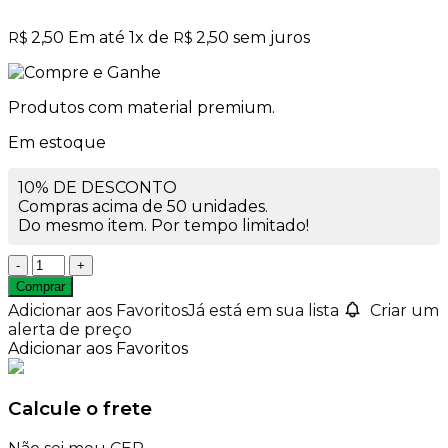
2,50
Em até
1
x de
2,50
sem juros
R$
R$
Produtos com material premium.
Em estoque
10% DE DESCONTO
Compras acima de 50 unidades.
Do mesmo item. Por tempo limitado!
Frasco
de
Comprar
Vidro
Adicionar aos Favoritos
Já está em sua lista
Criar um
Ambar
alerta de preço
30ml
Adicionar aos Favoritos
com
Tampa
Lacre
Calcule o frete
e
Batoque