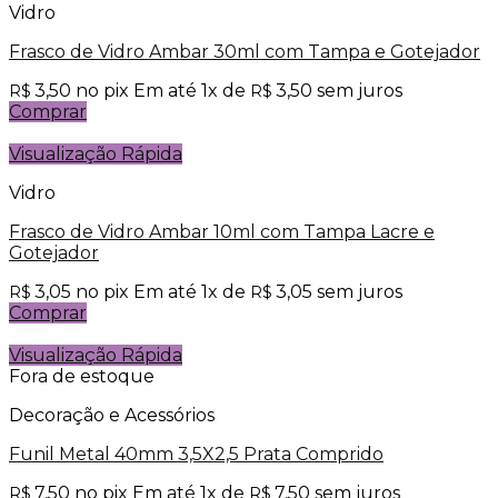
Vidro
Frasco de Vidro Ambar 30ml com Tampa e Gotejador
3,50
no pix
Em até
1
x de
3,50
sem juros
R$
R$
Comprar
Visualização Rápida
Vidro
Frasco de Vidro Ambar 10ml com Tampa Lacre e
Gotejador
3,05
no pix
Em até
1
x de
3,05
sem juros
R$
R$
Comprar
Visualização Rápida
Fora de estoque
Decoração e Acessórios
Funil Metal 40mm 3,5X2,5 Prata Comprido
7,50
no pix
Em até
1
x de
7,50
sem juros
R$
R$