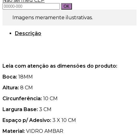
Não sei meu CEP
quantidade
Imagens meramente ilustrativas.
Descrição
Leia com atenção as dimensões do produto:
Boca:
18MM
Altura:
8 CM
Circunferência:
10 CM
Largura Base:
3 CM
Espaço p/ Adesivo:
3 X 10 CM
Material:
VIDRO AMBAR