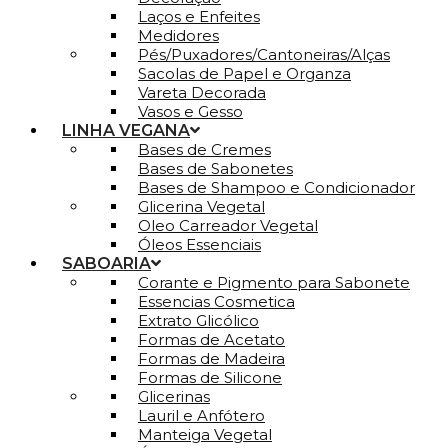
Laços e Enfeites
Medidores
Pés/Puxadores/Cantoneiras/Alças
Sacolas de Papel e Organza
Vareta Decorada
Vasos e Gesso
LINHA VEGANA
Bases de Cremes
Bases de Sabonetes
Bases de Shampoo e Condicionador
Glicerina Vegetal
Oleo Carreador Vegetal
Óleos Essenciais
SABOARIA
Corante e Pigmento para Sabonete
Essencias Cosmetica
Extrato Glicólico
Formas de Acetato
Formas de Madeira
Formas de Silicone
Glicerinas
Lauril e Anfótero
Manteiga Vegetal