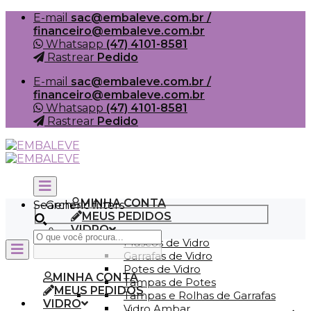
Skip
E-mail
sac@embaleve.com.br /
to
financeiro@embaleve.com.br
content
Whatsapp
(47) 4101-8581
Rastrear
Pedido
E-mail
sac@embaleve.com.br /
financeiro@embaleve.com.br
Whatsapp
(47) 4101-8581
Rastrear
Pedido
MINHA CONTA
Search
Generic filters
MEUS PEDIDOS
VIDRO
Frascos de Vidro
Garrafas de Vidro
Potes de Vidro
MINHA CONTA
Tampas de Potes
MEUS PEDIDOS
Tampas e Rolhas de Garrafas
VIDRO
Vidro Ambar