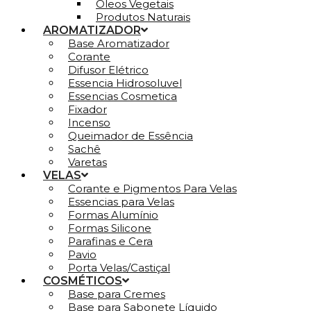
Óleos Vegetais
Produtos Naturais
AROMATIZADOR
Base Aromatizador
Corante
Difusor Elétrico
Essencia Hidrosoluvel
Essencias Cosmetica
Fixador
Incenso
Queimador de Essência
Sachê
Varetas
VELAS
Corante e Pigmentos Para Velas
Essencias para Velas
Formas Alumínio
Formas Silicone
Parafinas e Cera
Pavio
Porta Velas/Castiçal
COSMÉTICOS
Base para Cremes
Base para Sabonete Líquido