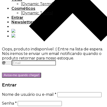
[Dynamic Terms]
Cosméticos
[Dynamic Terms]
Entrar
Newsletter
Oops, produto indisponível :(
Entre na lista de espera.
Nós iremos te enviar um email notificando quando o
produto retornar para nosso estoque.
Avise-me quando chegar!
Entrar
Nome de usuário ou e-mail
*
Senha
*