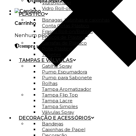
compra segura
Vidro Ambar
Vidro Roll-on
PLÁSTICO
Bisnagas, Latinhas e caixinhas
Carrinho
Conta Gotas Plástico
Frasco Roll-on/Batom
Nenhum produto no carrinho.
Frascos de Plástico
Garrafas de Plástico
compra segura
Pote Plástico
Tubetes
TAMPAS E VÁLVULAS
Gatilho Spray
Pump Espumadora
Pump para Sabonete
Rolhas
Tampa Aromatizador
Tampa Flip Top
Tampa Lacre
Tampa Simples
Válvulas Spray
DECORAÇÃO E ACESSÓRIOS
Bandejas
Caixinhas de Papel
Decoração