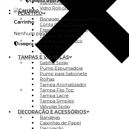
compra segura
Vidro Ambar
Vidro Roll-on
PLÁSTICO
Bisnagas, Latinhas e caixinhas
Carrinho
Conta Gotas Plástico
Frasco Roll-on/Batom
Nenhum produto no carrinho.
Frascos de Plástico
Garrafas de Plástico
compra segura
Pote Plástico
Tubetes
TAMPAS E VÁLVULAS
Gatilho Spray
Pump Espumadora
Pump para Sabonete
Rolhas
Tampa Aromatizador
Tampa Flip Top
Tampa Lacre
Tampa Simples
Válvulas Spray
DECORAÇÃO E ACESSÓRIOS
Bandejas
Caixinhas de Papel
Decoração