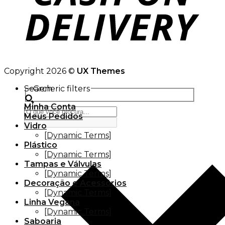
Copyright 2026 ©
UX Themes
Search
Generic filters
Minha Conta
Meus Pedidos
Vidro
[Dynamic Terms]
Plástico
[Dynamic Terms]
Tampas e Válvulas
[Dynamic Terms]
Decoração e Acessórios
[Dynamic Terms]
Linha Vegana
[Dynamic Terms]
Saboaria