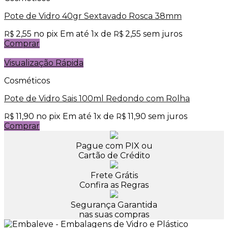
Pote de Vidro 40gr Sextavado Rosca 38mm
2,55
no pix
Em até
1
x de
2,55
sem juros
R$
R$
Comprar
Visualização Rápida
Cosméticos
Pote de Vidro Sais 100ml Redondo com Rolha
11,90
no pix
Em até
1
x de
11,90
sem juros
R$
R$
Comprar
Pague com PIX ou
Cartão de Crédito
Frete Grátis
Confira as Regras
Segurança Garantida
nas suas compras