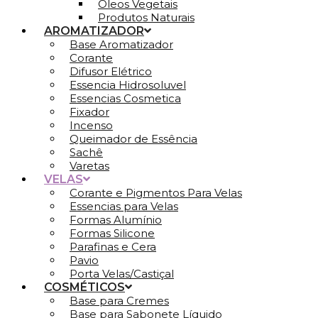
Óleos Vegetais
Produtos Naturais
AROMATIZADOR
Base Aromatizador
Corante
Difusor Elétrico
Essencia Hidrosoluvel
Essencias Cosmetica
Fixador
Incenso
Queimador de Essência
Sachê
Varetas
VELAS
Corante e Pigmentos Para Velas
Essencias para Velas
Formas Alumínio
Formas Silicone
Parafinas e Cera
Pavio
Porta Velas/Castiçal
COSMÉTICOS
Base para Cremes
Base para Sabonete Líquido