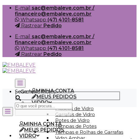
Skip
E-mail
sac@embaleve.com.br /
to
financeiro@embaleve.com.br
content
Whatsapp
(47) 4101-8581
Rastrear
Pedido
E-mail
sac@embaleve.com.br /
financeiro@embaleve.com.br
Whatsapp
(47) 4101-8581
Rastrear
Pedido
MINHA CONTA
Search
Generic filters
MEUS PEDIDOS
VIDRO
Frascos de Vidro
Garrafas de Vidro
Potes de Vidro
MINHA CONTA
Tampas de Potes
MEUS PEDIDOS
Tampas e Rolhas de Garrafas
VIDRO
Vidro Ambar