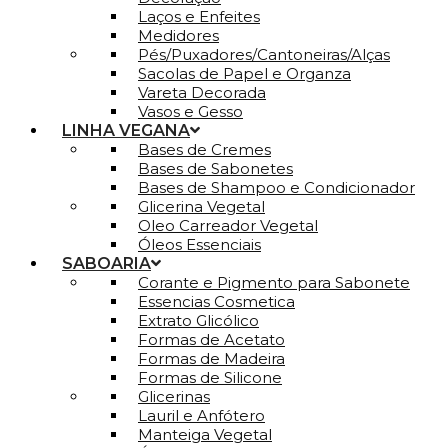
Laços e Enfeites
Medidores
Pés/Puxadores/Cantoneiras/Alças
Sacolas de Papel e Organza
Vareta Decorada
Vasos e Gesso
LINHA VEGANA
Bases de Cremes
Bases de Sabonetes
Bases de Shampoo e Condicionador
Glicerina Vegetal
Oleo Carreador Vegetal
Óleos Essenciais
SABOARIA
Corante e Pigmento para Sabonete
Essencias Cosmetica
Extrato Glicólico
Formas de Acetato
Formas de Madeira
Formas de Silicone
Glicerinas
Lauril e Anfótero
Manteiga Vegetal