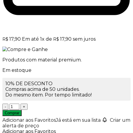
17,90
Em até
1
x de
17,90
sem juros
R$
R$
Produtos com material premium.
Em estoque
10% DE DESCONTO
Compras acima de 50 unidades.
Do mesmo item. Por tempo limitado!
Pote
de
Comprar
Vidro
Adicionar aos Favoritos
Já está em sua lista
Criar um
Cristal
alerta de preço
com
Adicionar aos Favoritos