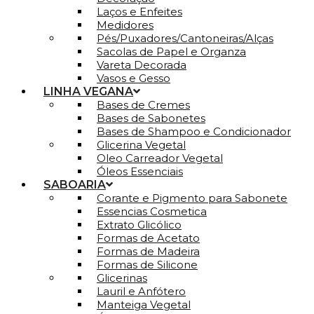
Laços e Enfeites
Medidores
Pés/Puxadores/Cantoneiras/Alças
Sacolas de Papel e Organza
Vareta Decorada
Vasos e Gesso
LINHA VEGANA
Bases de Cremes
Bases de Sabonetes
Bases de Shampoo e Condicionador
Glicerina Vegetal
Oleo Carreador Vegetal
Óleos Essenciais
SABOARIA
Corante e Pigmento para Sabonete
Essencias Cosmetica
Extrato Glicólico
Formas de Acetato
Formas de Madeira
Formas de Silicone
Glicerinas
Lauril e Anfótero
Manteiga Vegetal