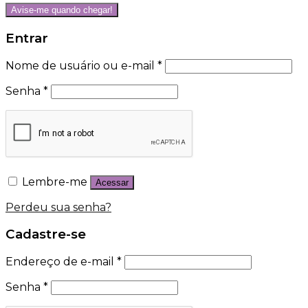
Avise-me quando chegar!
Entrar
Nome de usuário ou e-mail
*
Senha
*
Lembre-me
Acessar
Perdeu sua senha?
Cadastre-se
Endereço de e-mail
*
Senha
*