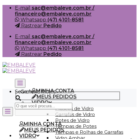
Skip
E-mail
sac@embaleve.com.br /
to
financeiro@embaleve.com.br
content
Whatsapp
(47) 4101-8581
Rastrear
Pedido
E-mail
sac@embaleve.com.br /
financeiro@embaleve.com.br
Whatsapp
(47) 4101-8581
Rastrear
Pedido
MINHA CONTA
Search
Generic filters
MEUS PEDIDOS
VIDRO
Frascos de Vidro
Garrafas de Vidro
Potes de Vidro
MINHA CONTA
Tampas de Potes
MEUS PEDIDOS
Tampas e Rolhas de Garrafas
VIDRO
Vidro Ambar