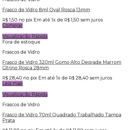
Frasco de Vidro 8ml Oval Rosca 13mm
1,50
no pix
Em até
1
x de
1,50
sem juros
R$
R$
Comprar
Visualização Rápida
Fora de estoque
Frascos de Vidro
Frasco de Vidro 320ml Gomo Alto Degrade Marrom
Citrino Rosca 28mm
28,40
no pix
Em até
1
x de
28,40
sem juros
R$
R$
Leia mais
Visualização Rápida
Frascos de Vidro
Frasco de Vidro 70ml Quadrado Trabalhado Tampa
Prata