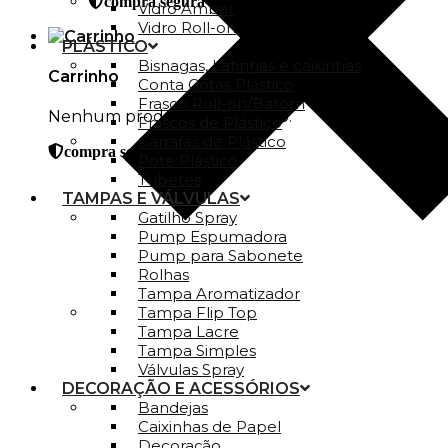
compra segura
Vidro Ambar
Vidro Roll-on
PLÁSTICO
Bisnagas, Latinhas e caixinhas
Carrinho
Conta Gotas Plástico
Frasco Roll-on/Batom
Nenhum produto no carrinho.
Frascos de Plástico
Garrafas de Plástico
compra segura
Pote Plástico
Tubetes
TAMPAS E VÁLVULAS
Gatilho Spray
Pump Espumadora
Pump para Sabonete
Rolhas
Tampa Aromatizador
Tampa Flip Top
Tampa Lacre
Tampa Simples
Válvulas Spray
DECORAÇÃO E ACESSÓRIOS
Bandejas
Caixinhas de Papel
Decoração