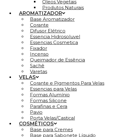
Óleos Vegetais
Produtos Naturais
AROMATIZADOR
Base Aromatizador
Corante
Difusor Elétrico
Essencia Hidrosoluvel
Essencias Cosmetica
Fixador
Incenso
Queimador de Essência
Sachê
Varetas
VELAS
Corante e Pigmentos Para Velas
Essencias para Velas
Formas Alumínio
Formas Silicone
Parafinas e Cera
Pavio
Porta Velas/Castiçal
COSMÉTICOS
Base para Cremes
Base para Sabonete Líquido