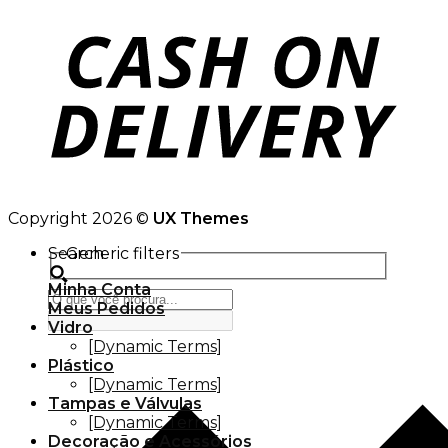
Copyright 2026 ©
UX Themes
Search
Generic filters
Minha Conta
Meus Pedidos
Vidro
[Dynamic Terms]
Plástico
[Dynamic Terms]
Tampas e Válvulas
[Dynamic Terms]
Decoração e Acessórios