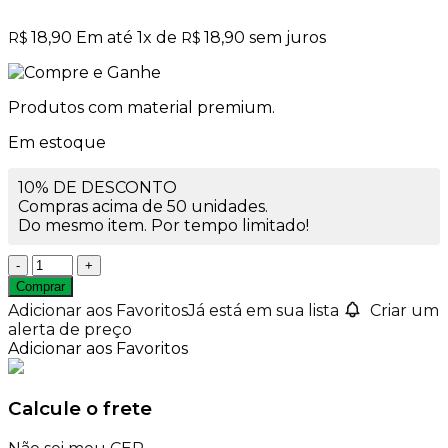
18,90
Em até
1
x de
18,90
sem juros
R$
R$
Produtos com material premium.
Em estoque
10% DE DESCONTO
Compras acima de 50 unidades.
Do mesmo item. Por tempo limitado!
Frasco
de
Comprar
Vidro
Adicionar aos Favoritos
Já está em sua lista
Criar um
Diamante
alerta de preço
400ml
Adicionar aos Favoritos
Degrade
Branco
Rosca
Calcule o frete
28mm
quantidade