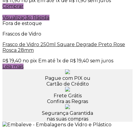
11,90
no pix
Em até
1
x de
11,90
sem juros
R$
R$
Comprar
Visualização Rápida
Fora de estoque
Frascos de Vidro
Frasco de Vidro 250ml Square Degrade Preto Rose
Rosca 28mm
19,40
no pix
Em até
1
x de
19,40
sem juros
R$
R$
Leia mais
Pague com PIX ou
Cartão de Crédito
Frete Grátis
Confira as Regras
Segurança Garantida
nas suas compras