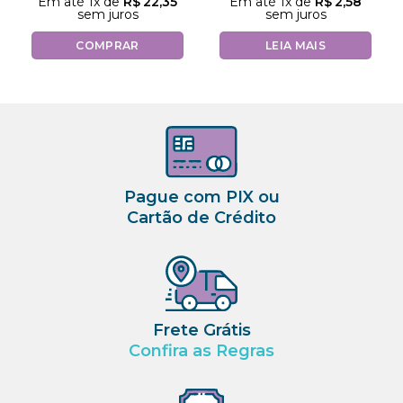
Em até
1
x de
R$
22,35
Em até
1
x de
R$
2,58
sem juros
sem juros
COMPRAR
LEIA MAIS
Pague com PIX ou
Cartão de Crédito
Frete Grátis
Confira as Regras