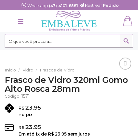
Skip
Rastrear
Pedido
Whatsapp
(47) 4101-8581
to
content
Início
/
Vidro
/
Frascos de Vidro
Adicionar
Frasco de Vidro 320ml Gomo
aos
Alto Rosca 28mm
Favoritos
1571
Código:
23,95
R$
no pix
23,95
R$
Em até
1
x de
R$
23,95
sem juros