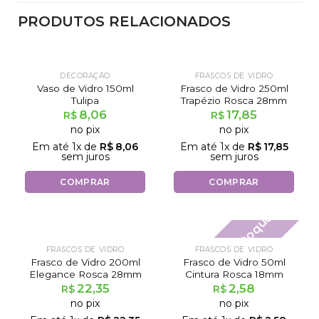
PRODUTOS RELACIONADOS
DECORAÇÃO
FRASCOS DE VIDRO
Vaso de Vidro 150ml
Frasco de Vidro 250ml
Tulipa
Trapézio Rosca 28mm
8,06
17,85
R$
R$
no pix
no pix
Em até
1
x de
R$
8,06
Em até
1
x de
R$
17,85
sem juros
sem juros
COMPRAR
COMPRAR
Fora de estoque
FRASCOS DE VIDRO
FRASCOS DE VIDRO
Frasco de Vidro 200ml
Frasco de Vidro 50ml
Elegance Rosca 28mm
Cintura Rosca 18mm
22,35
2,58
R$
R$
no pix
no pix