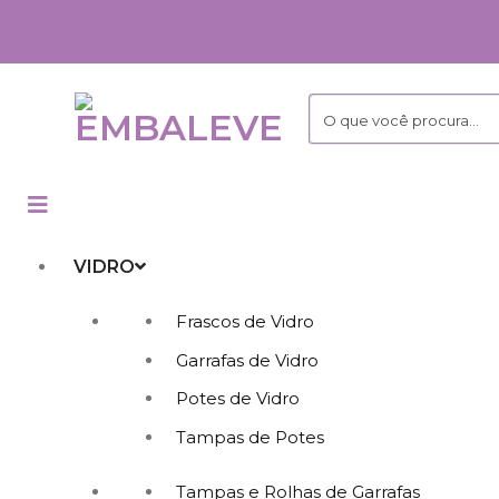
Skip
to
content
VIDRO
Frascos de Vidro
Garrafas de Vidro
Potes de Vidro
Tampas de Potes
Tampas e Rolhas de Garrafas