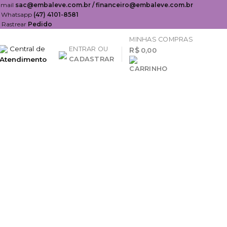
-mail
sac@embaleve.com.br / financeiro@embaleve.com.br
Whatsapp
(47) 4101-8581
Rastrear
Pedido
MINHAS COMPRAS
Central de
ENTRAR OU
R$
0,00
Atendimento
CADASTRAR