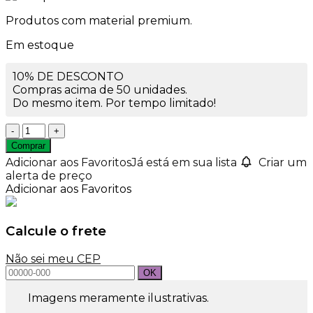
Produtos com material premium.
Em estoque
10% DE DESCONTO
Compras acima de 50 unidades.
Do mesmo item. Por tempo limitado!
Caixa
PB0078K
Comprar
Kraft
Adicionar aos Favoritos
Já está em sua lista
Criar um
quantidade
alerta de preço
Adicionar aos Favoritos
Calcule o frete
Não sei meu CEP
Imagens meramente ilustrativas.