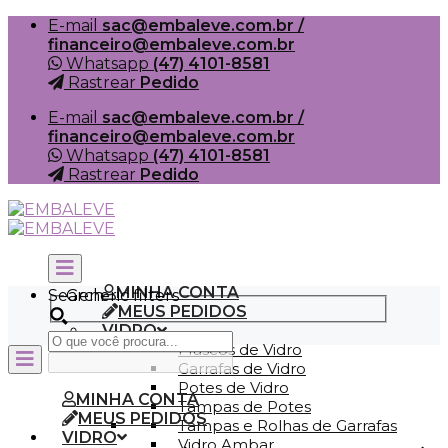
Skip
E-mail
sac@embaleve.com.br /
to
financeiro@embaleve.com.br
content
Whatsapp
(47) 4101-8581
Rastrear
Pedido
E-mail
sac@embaleve.com.br /
financeiro@embaleve.com.br
Whatsapp
(47) 4101-8581
Rastrear
Pedido
MINHA CONTA
Search
Generic filters
MEUS PEDIDOS
VIDRO
Frascos de Vidro
Garrafas de Vidro
Potes de Vidro
MINHA CONTA
Tampas de Potes
MEUS PEDIDOS
Tampas e Rolhas de Garrafas
VIDRO
Vidro Ambar