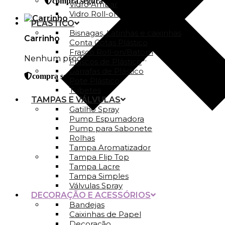
compra segura
Vidro Ambar
Vidro Roll-on
PLÁSTICO
Bisnagas, Latinhas e caixinhas
Carrinho
Conta Gotas Plástico
Frasco Roll-on/Batom
Nenhum produto no carrinho.
Frascos de Plástico
Garrafas de Plástico
compra segura
Pote Plástico
Tubetes
TAMPAS E VÁLVULAS
Gatilho Spray
Pump Espumadora
Pump para Sabonete
Rolhas
Tampa Aromatizador
Tampa Flip Top
Tampa Lacre
Tampa Simples
Válvulas Spray
DECORAÇÃO E ACESSÓRIOS
Bandejas
Caixinhas de Papel
Decoração