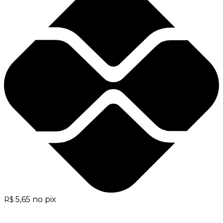
5,65
no pix
R$