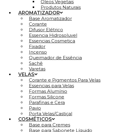
Óleos Vegetais
Produtos Naturais
AROMATIZADOR
Base Aromatizador
Corante
Difusor Elétrico
Essencia Hidrosoluvel
Essencias Cosmetica
Fixador
Incenso
Queimador de Essência
Sachê
Varetas
VELAS
Corante e Pigmentos Para Velas
Essencias para Velas
Formas Alumínio
Formas Silicone
Parafinas e Cera
Pavio
Porta Velas/Castiçal
COSMÉTICOS
Base para Cremes
Base para Sabonete Líquido