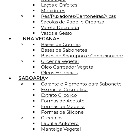
Laços e Enfeites
Medidores
Pés/Puxadores/Cantoneiras/Alças
Sacolas de Papel e Organza
Vareta Decorada
Vasos e Gesso
LINHA VEGANA
Bases de Cremes
Bases de Sabonetes
Bases de Shampoo e Condicionador
Glicerina Vegetal
Oleo Carreador Vegetal
Óleos Essenciais
SABOARIA
Corante e Pigmento para Sabonete
Essencias Cosmetica
Extrato Glicólico
Formas de Acetato
Formas de Madeira
Formas de Silicone
Glicerinas
Lauril e Anfótero
Manteiga Vegetal