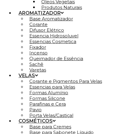
Óleos Vegetais
Produtos Naturais
AROMATIZADOR
Base Aromatizador
Corante
Difusor Elétrico
Essencia Hidrosoluvel
Essencias Cosmetica
Fixador
Incenso
Queimador de Essência
Sachê
Varetas
VELAS
Corante e Pigmentos Para Velas
Essencias para Velas
Formas Alumínio
Formas Silicone
Parafinas e Cera
Pavio
Porta Velas/Castiçal
COSMÉTICOS
Base para Cremes
Base para Sabonete Líquido