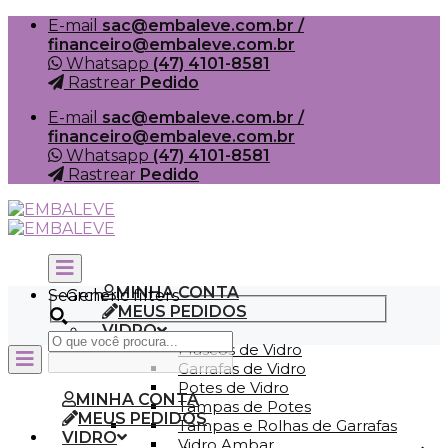
Skip
E-mail
sac@embaleve.com.br /
to
financeiro@embaleve.com.br
content
Whatsapp
(47) 4101-8581
Rastrear
Pedido
E-mail
sac@embaleve.com.br /
financeiro@embaleve.com.br
Whatsapp
(47) 4101-8581
Rastrear
Pedido
MINHA CONTA
Search
Generic filters
MEUS PEDIDOS
VIDRO
Frascos de Vidro
Garrafas de Vidro
Potes de Vidro
MINHA CONTA
Tampas de Potes
MEUS PEDIDOS
Tampas e Rolhas de Garrafas
VIDRO
Vidro Ambar