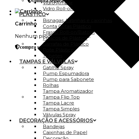
compra segura
Vidro Ambar
Vidro Roll-on
PLÁSTICO
Bisnagas, Latinhas e caixinhas
Carrinho
Conta Gotas Plástico
Frasco Roll-on/Batom
Nenhum produto no carrinho.
Frascos de Plástico
Garrafas de Plástico
compra segura
Pote Plástico
Tubetes
TAMPAS E VÁLVULAS
Gatilho Spray
Pump Espumadora
Pump para Sabonete
Rolhas
Tampa Aromatizador
Tampa Flip Top
Tampa Lacre
Tampa Simples
Válvulas Spray
DECORAÇÃO E ACESSÓRIOS
Bandejas
Caixinhas de Papel
Decoração