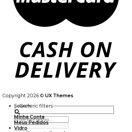
Copyright 2026 ©
UX Themes
Search
Generic filters
Minha Conta
Meus Pedidos
Vidro