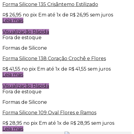
Forma Silicone 135 Crisântemo Estilizado
26,95
no pix
Em até
1
x de
26,95
sem juros
R$
R$
Leia mais
Visualização Rápida
Fora de estoque
Formas de Silicone
Forma Silicone 138 Coração Crochê e Flores
41,55
no pix
Em até
1
x de
41,55
sem juros
R$
R$
Leia mais
Visualização Rápida
Fora de estoque
Formas de Silicone
Forma Silicone 109 Oval Flores e Ramos
28,95
no pix
Em até
1
x de
28,95
sem juros
R$
R$
Leia mais