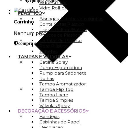
compra segura
Vidro Ambar
Vidro Roll-on
PLÁSTICO
Bisnagas, Latinhas e caixinhas
Carrinho
Conta Gotas Plástico
Frasco Roll-on/Batom
Nenhum produto no carrinho.
Frascos de Plástico
Garrafas de Plástico
compra segura
Pote Plástico
Tubetes
TAMPAS E VÁLVULAS
Gatilho Spray
Pump Espumadora
Pump para Sabonete
Rolhas
Tampa Aromatizador
Tampa Flip Top
Tampa Lacre
Tampa Simples
Válvulas Spray
DECORAÇÃO E ACESSÓRIOS
Bandejas
Caixinhas de Papel
Decoração