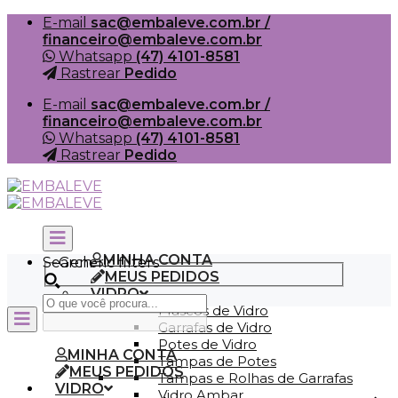
Skip
E-mail
sac@embaleve.com.br /
to
financeiro@embaleve.com.br
content
Whatsapp
(47) 4101-8581
Rastrear
Pedido
E-mail
sac@embaleve.com.br /
financeiro@embaleve.com.br
Whatsapp
(47) 4101-8581
Rastrear
Pedido
MINHA CONTA
Search
Generic filters
MEUS PEDIDOS
VIDRO
Frascos de Vidro
Garrafas de Vidro
Potes de Vidro
MINHA CONTA
Tampas de Potes
MEUS PEDIDOS
Tampas e Rolhas de Garrafas
VIDRO
Vidro Ambar