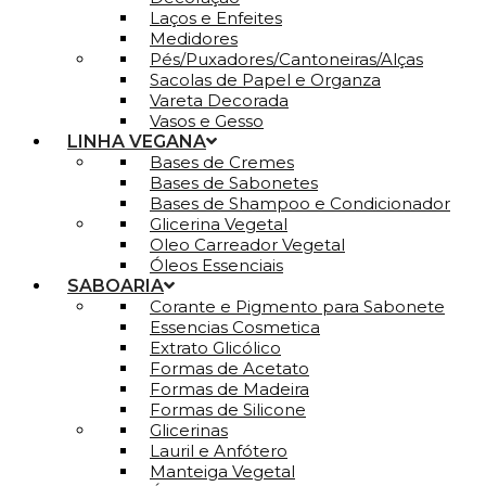
Laços e Enfeites
Medidores
Pés/Puxadores/Cantoneiras/Alças
Sacolas de Papel e Organza
Vareta Decorada
Vasos e Gesso
LINHA VEGANA
Bases de Cremes
Bases de Sabonetes
Bases de Shampoo e Condicionador
Glicerina Vegetal
Oleo Carreador Vegetal
Óleos Essenciais
SABOARIA
Corante e Pigmento para Sabonete
Essencias Cosmetica
Extrato Glicólico
Formas de Acetato
Formas de Madeira
Formas de Silicone
Glicerinas
Lauril e Anfótero
Manteiga Vegetal