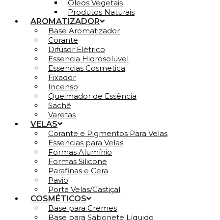
Óleos Vegetais
Produtos Naturais
AROMATIZADOR
Base Aromatizador
Corante
Difusor Elétrico
Essencia Hidrosoluvel
Essencias Cosmetica
Fixador
Incenso
Queimador de Essência
Sachê
Varetas
VELAS
Corante e Pigmentos Para Velas
Essencias para Velas
Formas Alumínio
Formas Silicone
Parafinas e Cera
Pavio
Porta Velas/Castiçal
COSMÉTICOS
Base para Cremes
Base para Sabonete Líquido