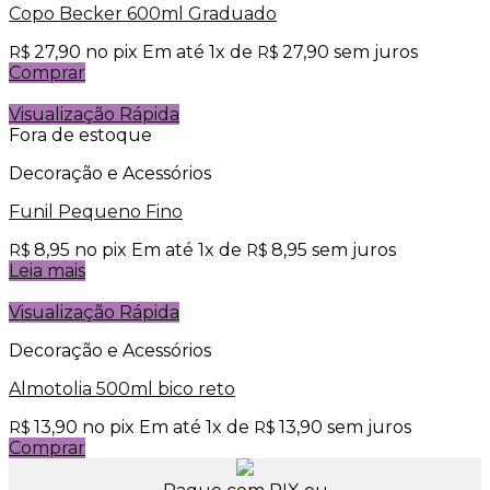
Copo Becker 600ml Graduado
27,90
no pix
Em até
1
x de
27,90
sem juros
R$
R$
Comprar
Visualização Rápida
Fora de estoque
Decoração e Acessórios
Funil Pequeno Fino
8,95
no pix
Em até
1
x de
8,95
sem juros
R$
R$
Leia mais
Visualização Rápida
Decoração e Acessórios
Almotolia 500ml bico reto
13,90
no pix
Em até
1
x de
13,90
sem juros
R$
R$
Comprar