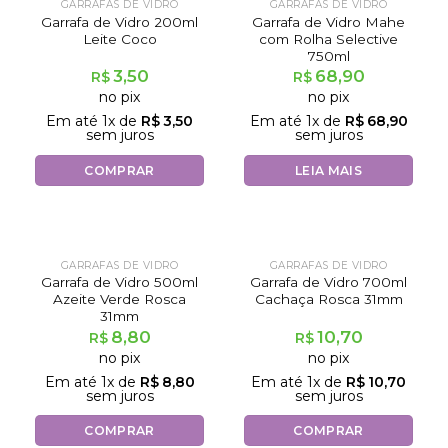
Fora de estoque
GARRAFAS DE VIDRO
GARRAFAS DE VIDRO
Garrafa de Vidro 200ml
Garrafa de Vidro Mahe
Leite Coco
com Rolha Selective
750ml
3,50
68,90
R$
R$
no pix
no pix
Em até
1
x de
R$
3,50
Em até
1
x de
R$
68,90
sem juros
sem juros
COMPRAR
LEIA MAIS
GARRAFAS DE VIDRO
GARRAFAS DE VIDRO
Garrafa de Vidro 500ml
Garrafa de Vidro 700ml
Azeite Verde Rosca
Cachaça Rosca 31mm
31mm
8,80
10,70
R$
R$
no pix
no pix
Em até
1
x de
R$
8,80
Em até
1
x de
R$
10,70
sem juros
sem juros
COMPRAR
COMPRAR