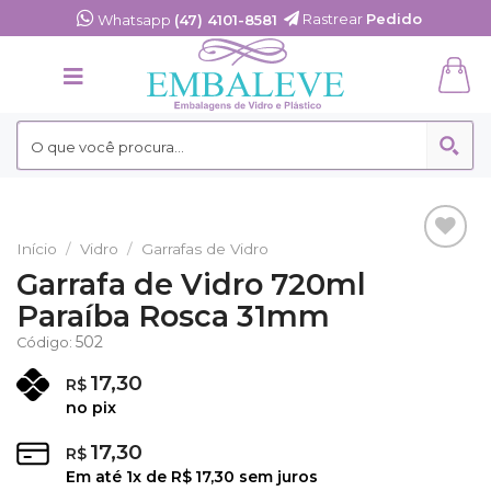
Skip
Rastrear
Pedido
Whatsapp
(47) 4101-8581
to
content
Início
/
Vidro
/
Garrafas de Vidro
Adicionar
Garrafa de Vidro 720ml
aos
Paraíba Rosca 31mm
Favoritos
502
Código:
17,30
R$
no pix
17,30
R$
Em até
1
x de
R$
17,30
sem juros