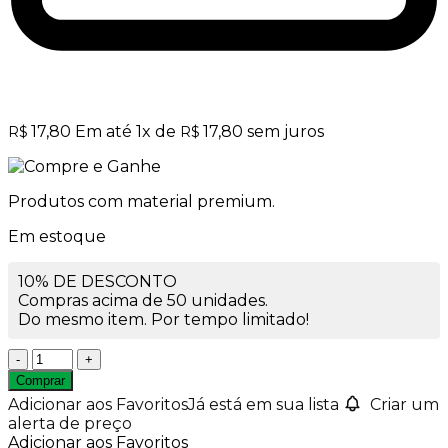
17,80
Em até
1
x de
17,80
sem juros
R$
R$
Produtos com material premium.
Em estoque
10% DE DESCONTO
Compras acima de 50 unidades.
Do mesmo item. Por tempo limitado!
Sais
de
Comprar
Banho
Adicionar aos Favoritos
Já está em sua lista
Criar um
Relaxante
alerta de preço
Alecrim
Adicionar aos Favoritos