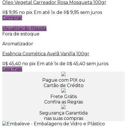
Óleo Vegetal Carreador Rosa Mosqueta 100gr
9,95
no pix
Em até
1
x de
9,95
sem juros
R$
R$
Comprar
Visualização Rápida
Fora de estoque
Aromatizador
Essência Cosmética Avelã Vanilla 100gr
45,40
no pix
Em até
1
x de
45,40
sem juros
R$
R$
Leia mais
Pague com PIX ou
Cartão de Crédito
Frete Grátis
Confira as Regras
Segurança Garantida
nas suas compras