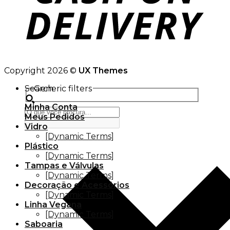
Copyright 2026 ©
UX Themes
Search
Generic filters
Minha Conta
Meus Pedidos
Vidro
[Dynamic Terms]
Plástico
[Dynamic Terms]
Tampas e Válvulas
[Dynamic Terms]
Decoração e Acessórios
[Dynamic Terms]
Linha Vegana
[Dynamic Terms]
Saboaria