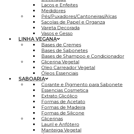
Laços e Enfeites
Medidores
Pés/Puxadores/Cantoneiras/Alças
Sacolas de Papel e Organza
Vareta Decorada
Vasos e Gesso
LINHA VEGANA
Bases de Cremes
Bases de Sabonetes
Bases de Shampoo e Condicionador
Glicerina Vegetal
Oleo Carreador Vegetal
Óleos Essenciais
SABOARIA
Corante e Pigmento para Sabonete
Essencias Cosmetica
Extrato Glicólico
Formas de Acetato
Formas de Madeira
Formas de Silicone
Glicerinas
Lauril e Anfótero
Manteiga Vegetal