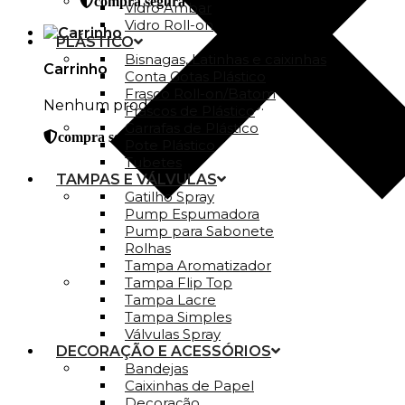
compra segura
Vidro Ambar
Vidro Roll-on
PLÁSTICO
Bisnagas, Latinhas e caixinhas
Carrinho
Conta Gotas Plástico
Frasco Roll-on/Batom
Nenhum produto no carrinho.
Frascos de Plástico
Garrafas de Plástico
compra segura
Pote Plástico
Tubetes
TAMPAS E VÁLVULAS
Gatilho Spray
Pump Espumadora
Pump para Sabonete
Rolhas
Tampa Aromatizador
Tampa Flip Top
Tampa Lacre
Tampa Simples
Válvulas Spray
DECORAÇÃO E ACESSÓRIOS
Bandejas
Caixinhas de Papel
Decoração