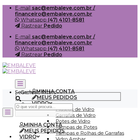
Skip
E-mail
sac@embaleve.com.br /
to
financeiro@embaleve.com.br
content
Whatsapp
(47) 4101-8581
Rastrear
Pedido
E-mail
sac@embaleve.com.br /
financeiro@embaleve.com.br
Whatsapp
(47) 4101-8581
Rastrear
Pedido
MINHA CONTA
Search
Generic filters
MEUS PEDIDOS
VIDRO
Frascos de Vidro
Garrafas de Vidro
Potes de Vidro
MINHA CONTA
Tampas de Potes
MEUS PEDIDOS
Tampas e Rolhas de Garrafas
VIDRO
Vidro Ambar