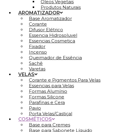
Óleos Vegetais
Produtos Naturais
AROMATIZADOR
Base Aromatizador
Corante
Difusor Elétrico
Essencia Hidrosoluvel
Essencias Cosmetica
Fixador
Incenso
Queimador de Essência
Sachê
Varetas
VELAS
Corante e Pigmentos Para Velas
Essencias para Velas
Formas Alumínio
Formas Silicone
Parafinas e Cera
Pavio
Porta Velas/Castiçal
COSMÉTICOS
Base para Cremes
Base para Sabonete Líquido