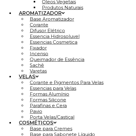
Óleos Vegetais
Produtos Naturais
AROMATIZADOR
Base Aromatizador
Corante
Difusor Elétrico
Essencia Hidrosoluvel
Essencias Cosmetica
Fixador
Incenso
Queimador de Essência
Sachê
Varetas
VELAS
Corante e Pigmentos Para Velas
Essencias para Velas
Formas Alumínio
Formas Silicone
Parafinas e Cera
Pavio
Porta Velas/Castiçal
COSMÉTICOS
Base para Cremes
Base para Sabonete Líquido