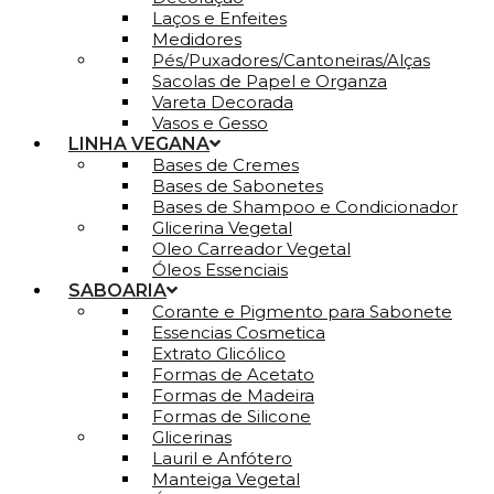
Laços e Enfeites
Medidores
Pés/Puxadores/Cantoneiras/Alças
Sacolas de Papel e Organza
Vareta Decorada
Vasos e Gesso
LINHA VEGANA
Bases de Cremes
Bases de Sabonetes
Bases de Shampoo e Condicionador
Glicerina Vegetal
Oleo Carreador Vegetal
Óleos Essenciais
SABOARIA
Corante e Pigmento para Sabonete
Essencias Cosmetica
Extrato Glicólico
Formas de Acetato
Formas de Madeira
Formas de Silicone
Glicerinas
Lauril e Anfótero
Manteiga Vegetal