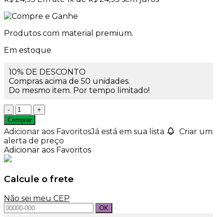
Produtos com material premium.
Em estoque
10% DE DESCONTO
Compras acima de 50 unidades.
Do mesmo item. Por tempo limitado!
Vaso
de
Comprar
Vidro
Adicionar aos Favoritos
Já está em sua lista
Criar um
Petúnia
alerta de preço
Pequeno
Adicionar aos Favoritos
Rigado
21X13
quantidade
Calcule o frete
Não sei meu CEP