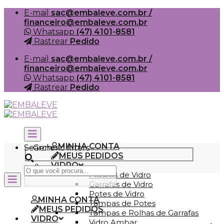
Skip
E-mail
sac@embaleve.com.br /
to
financeiro@embaleve.com.br
content
Whatsapp
(47) 4101-8581
Rastrear
Pedido
E-mail
sac@embaleve.com.br /
financeiro@embaleve.com.br
Whatsapp
(47) 4101-8581
Rastrear
Pedido
MINHA CONTA
Search
Generic filters
MEUS PEDIDOS
VIDRO
Frascos de Vidro
Garrafas de Vidro
Potes de Vidro
MINHA CONTA
Tampas de Potes
MEUS PEDIDOS
Tampas e Rolhas de Garrafas
VIDRO
Vidro Ambar