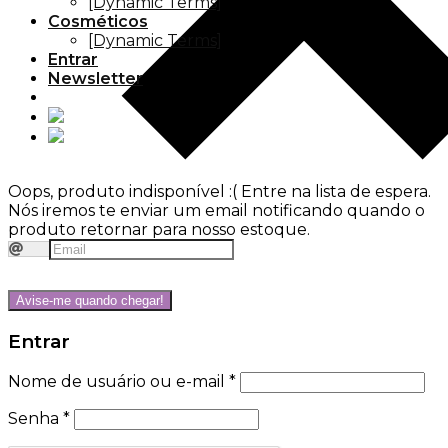
[Dynamic Terms]
Cosméticos
[Dynamic Terms]
Entrar
Newsletter
Oops, produto indisponível :(
Entre na lista de espera.
Nós iremos te enviar um email notificando quando o
produto retornar para nosso estoque.
Avise-me quando chegar!
Entrar
Nome de usuário ou e-mail
*
Senha
*