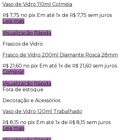
Vaso de Vidro 110ml Colméia
7,75
no pix
Em até
1
x de
7,75
sem juros
R$
R$
Leia mais
Visualização Rápida
Frascos de Vidro
Frasco de Vidro 200ml Diamante Rosca 28mm
21,60
no pix
Em até
1
x de
21,60
sem juros
R$
R$
Comprar
Visualização Rápida
Fora de estoque
Decoração e Acessórios
Vaso de Vidro 120ml Trabalhado
8,15
no pix
Em até
1
x de
8,15
sem juros
R$
R$
Leia mais