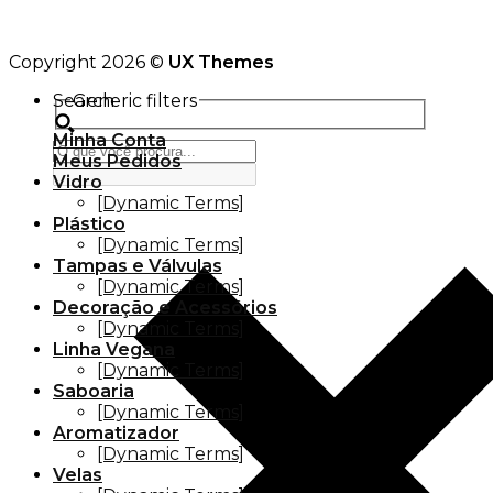
Copyright 2026 ©
UX Themes
Search
Generic filters
Minha Conta
Meus Pedidos
Vidro
[Dynamic Terms]
Plástico
[Dynamic Terms]
Tampas e Válvulas
[Dynamic Terms]
Decoração e Acessórios
[Dynamic Terms]
Linha Vegana
[Dynamic Terms]
Saboaria
[Dynamic Terms]
Aromatizador
[Dynamic Terms]
Velas