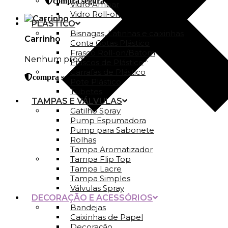
compra segura
Vidro Ambar
Vidro Roll-on
PLÁSTICO
Bisnagas, Latinhas e caixinhas
Carrinho
Conta Gotas Plástico
Frasco Roll-on/Batom
Nenhum produto no carrinho.
Frascos de Plástico
Garrafas de Plástico
compra segura
Pote Plástico
Tubetes
TAMPAS E VÁLVULAS
Gatilho Spray
Pump Espumadora
Pump para Sabonete
Rolhas
Tampa Aromatizador
Tampa Flip Top
Tampa Lacre
Tampa Simples
Válvulas Spray
DECORAÇÃO E ACESSÓRIOS
Bandejas
Caixinhas de Papel
Decoração