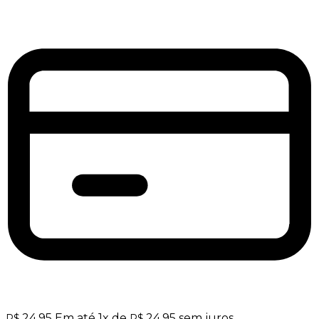
24,95
Em até
1
x de
24,95
sem juros
R$
R$