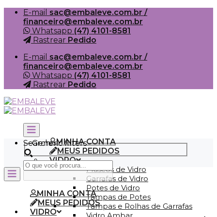
Skip
E-mail
sac@embaleve.com.br /
to
financeiro@embaleve.com.br
content
Whatsapp
(47) 4101-8581
Rastrear
Pedido
E-mail
sac@embaleve.com.br /
financeiro@embaleve.com.br
Whatsapp
(47) 4101-8581
Rastrear
Pedido
MINHA CONTA
Search
Generic filters
MEUS PEDIDOS
VIDRO
Frascos de Vidro
Garrafas de Vidro
Potes de Vidro
MINHA CONTA
Tampas de Potes
MEUS PEDIDOS
Tampas e Rolhas de Garrafas
VIDRO
Vidro Ambar