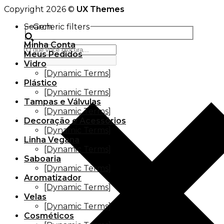
Copyright 2026 ©
UX Themes
Search
Generic filters
Minha Conta
Meus Pedidos
Vidro
[Dynamic Terms]
Plástico
[Dynamic Terms]
Tampas e Válvulas
[Dynamic Terms]
Decoração e Acessórios
[Dynamic Terms]
Linha Vegana
[Dynamic Terms]
Saboaria
[Dynamic Terms]
Aromatizador
[Dynamic Terms]
Velas
[Dynamic Terms]
Cosméticos