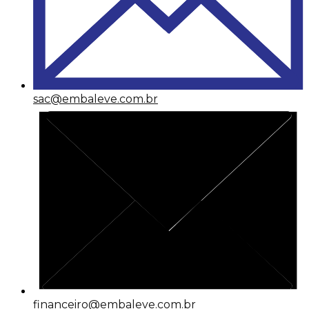
sac@embaleve.com.br
financeiro@embaleve.com.br