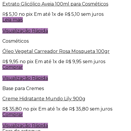
Extrato Glicólico Aveia 100ml para Cosméticos
5,10
no pix
Em até
1
x de
5,10
sem juros
R$
R$
Leia mais
Visualização Rápida
Cosméticos
Óleo Vegetal Carreador Rosa Mosqueta 100gr
9,95
no pix
Em até
1
x de
9,95
sem juros
R$
R$
Comprar
Visualização Rápida
Base para Cremes
Creme Hidratante Mundo Lily 900g
35,80
no pix
Em até
1
x de
35,80
sem juros
R$
R$
Comprar
Visualização Rápida