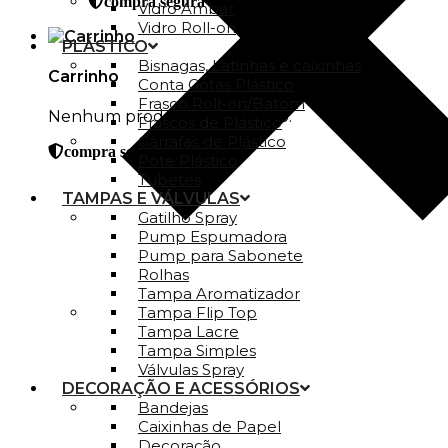
compra segura
Vidro Ambar
Vidro Roll-on
PLÁSTICO
Bisnagas, Latinhas e caixinhas
Carrinho
Conta Gotas Plástico
Frasco Roll-on/Batom
Nenhum produto no carrinho.
Frascos de Plástico
Garrafas de Plástico
compra segura
Pote Plástico
Tubetes
TAMPAS E VÁLVULAS
Gatilho Spray
Pump Espumadora
Pump para Sabonete
Rolhas
Tampa Aromatizador
Tampa Flip Top
Tampa Lacre
Tampa Simples
Válvulas Spray
DECORAÇÃO E ACESSÓRIOS
Bandejas
Caixinhas de Papel
Decoração