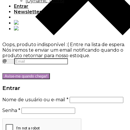
[Dynamic Terms]
Entrar
Newsletter
Oops, produto indisponível :(
Entre na lista de espera.
Nós iremos te enviar um email notificando quando o
produto retornar para nosso estoque.
Avise-me quando chegar!
Entrar
Nome de usuário ou e-mail
*
Senha
*