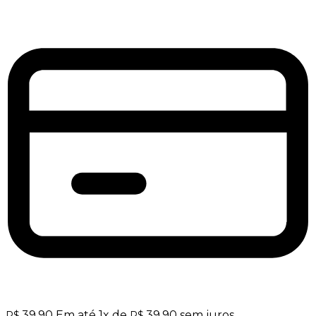
39,90
Em até
1
x de
39,90
sem juros
R$
R$