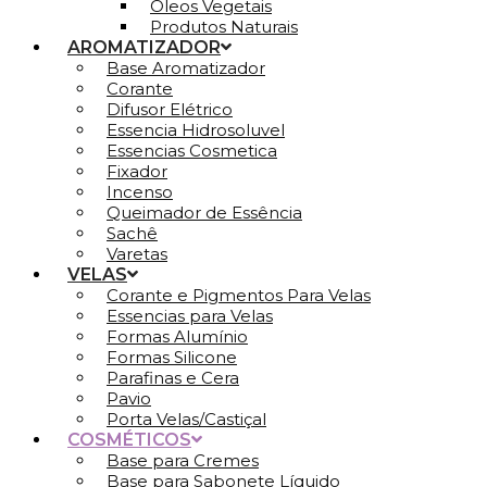
Óleos Vegetais
Produtos Naturais
AROMATIZADOR
Base Aromatizador
Corante
Difusor Elétrico
Essencia Hidrosoluvel
Essencias Cosmetica
Fixador
Incenso
Queimador de Essência
Sachê
Varetas
VELAS
Corante e Pigmentos Para Velas
Essencias para Velas
Formas Alumínio
Formas Silicone
Parafinas e Cera
Pavio
Porta Velas/Castiçal
COSMÉTICOS
Base para Cremes
Base para Sabonete Líquido