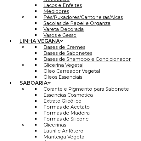
Laços e Enfeites
Medidores
Pés/Puxadores/Cantoneiras/Alças
Sacolas de Papel e Organza
Vareta Decorada
Vasos e Gesso
LINHA VEGANA
Bases de Cremes
Bases de Sabonetes
Bases de Shampoo e Condicionador
Glicerina Vegetal
Oleo Carreador Vegetal
Óleos Essenciais
SABOARIA
Corante e Pigmento para Sabonete
Essencias Cosmetica
Extrato Glicólico
Formas de Acetato
Formas de Madeira
Formas de Silicone
Glicerinas
Lauril e Anfótero
Manteiga Vegetal